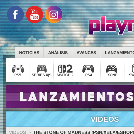
NOTICIAS
ANÁLISIS
AVANCES
LANZAMIENT
PS5
SERIES X|S
SWITCH 2
PS4
XONE
SW
VIDEOS
VIDEOS
THE STONE OF MADNESS (PSN/XBLA/ESHOP