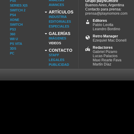
ANÁLISIS
PS5
Grupo playNOmore
AVANCES
Buenos Aires, Argentina
SERIES X|S
Contacto para prensa:
SWITCH 2
ARTÍCULOS
prensa@playnomore.com
PS4
INDUSTRIA
XONE
Editores
EDITORIALES
SWITCH
Pablo Leotta
ESPECIALES
Leandro Bordino
PS3
GALERÍAS
360
Retro Manager
IMÁGENES
WII U
Ezequiel Mac Donell
VIDEOS
PS VITA
Redactores
3DS
CONTACTO
Gabriel Pizarro
PC
STAFF
Lucas Palacios
LEGALES
Maxi Rearte Fava
Martín Díaz
PUBLICIDAD