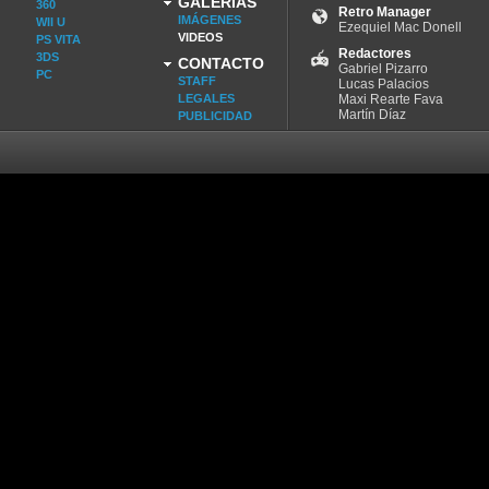
GALERÍAS
360
Retro Manager
IMÁGENES
WII U
Ezequiel Mac Donell
VIDEOS
PS VITA
Redactores
3DS
CONTACTO
Gabriel Pizarro
PC
STAFF
Lucas Palacios
LEGALES
Maxi Rearte Fava
Martín Díaz
PUBLICIDAD