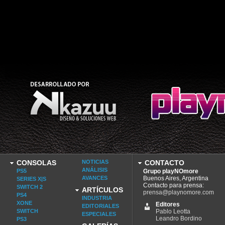
CONSOLAS
NOTICIAS
CONTACTO
ANÁLISIS
PS5
Grupo playNOmore
AVANCES
Buenos Aires, Argentina
SERIES X|S
Contacto para prensa:
SWITCH 2
ARTÍCULOS
prensa@playnomore.com
PS4
INDUSTRIA
XONE
Editores
EDITORIALES
SWITCH
Pablo Leotta
ESPECIALES
Leandro Bordino
PS3