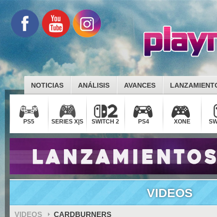
NOTICIAS
ANÁLISIS
AVANCES
LANZAMIENT
PS5
SERIES X|S
SWITCH 2
PS4
XONE
SW
VIDEOS
VIDEOS
CARDBURNERS