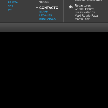
VIDEOS
PS VITA
Redactores
3DS
CONTACTO
Gabriel Pizarro
PC
STAFF
Lucas Palacios
LEGALES
Maxi Rearte Fava
Martín Díaz
PUBLICIDAD