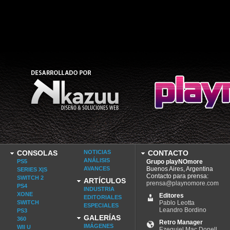
CONSOLAS
NOTICIAS
CONTACTO
ANÁLISIS
PS5
Grupo playNOmore
AVANCES
Buenos Aires, Argentina
SERIES X|S
Contacto para prensa:
SWITCH 2
ARTÍCULOS
prensa@playnomore.com
PS4
INDUSTRIA
XONE
Editores
EDITORIALES
SWITCH
Pablo Leotta
ESPECIALES
Leandro Bordino
PS3
GALERÍAS
360
Retro Manager
IMÁGENES
WII U
Ezequiel Mac Donell