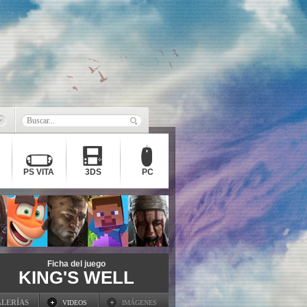
PS VITA
3DS
PC
Ficha del juego
KING'S WELL
LERÍAS
VIDEOS
IMÁGENES