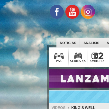
NOTICIAS
ANÁLISIS
A
PS5
SERIES X|S
SWITCH 2
VIDEOS
KING'S WELL