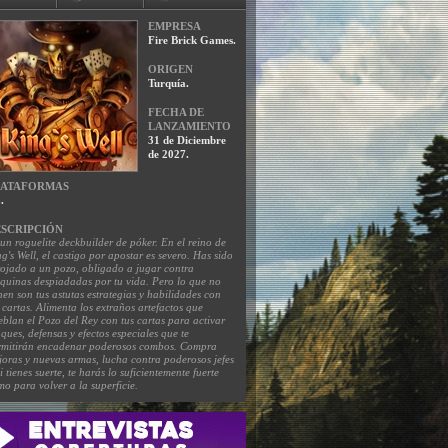
EMPRESA
Fire Brick Games.
ORIGEN
Turquía.
FECHA DE
LANZAMIENTO
31 de Diciembre
de 2027.
LATAFORMAS
.
SCRIPCIÓN
un roguelite deckbuilder de póker. En el reino de
g's Well, el castigo por apostar es severo. Has sido
rojado a un pozo, obligado a jugar contra
quinas despiadadas por tu vida. Pero lo que no
nen son tus astutas estrategias y habilidades con
 cartas. Alimenta los extraños artefactos que
eblan el Pozo del Rey con tus cartas para activar
ques, defensas y efectos especiales que te
rmitirán encadenar poderosos combos. Compra
joras y nuevas armas, lucha contra poderosos jefes
si tienes suerte, te harás lo suficientemente fuerte
o para volver a la superficie.