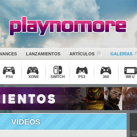
VANCES
LANZAMIENTOS
ARTÍCULOS
GALERÍAS
PS4
XONE
SWITCH
PS3
360
WII U
VIDEOS
GA