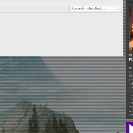
P
PC
DE
Es 
Kin
ar
má
tie
las
pu
ata
pe
me
y, 
com