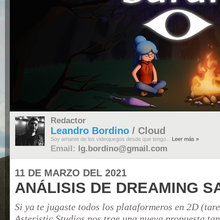
Redactor
Leandro Bordino
/ Cloud
Soy amante de los videojuegos desde que tengo...
Leer más »
Email:
lg.bordino@gmail.com
11 DE MARZO DEL 2021
ANÁLISIS DE DREAMING SA
Si ya te jugaste todos los plataformeros en 2D (tar
Asteristic Studios nos trae una nueva propuesta ta