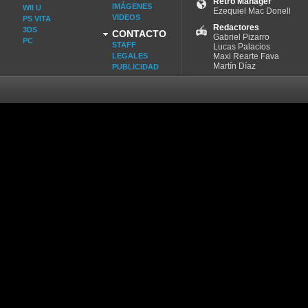
Retro Manager
IMÁGENES
WII U
Ezequiel Mac Donell
VIDEOS
PS VITA
Redactores
3DS
CONTACTO
Gabriel Pizarro
PC
STAFF
Lucas Palacios
LEGALES
Maxi Rearte Fava
Martín Díaz
PUBLICIDAD