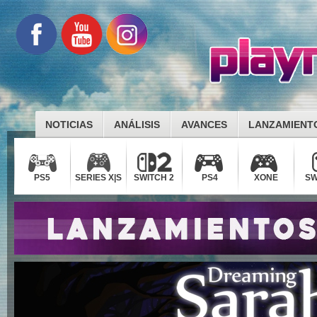
NOTICIAS
ANÁLISIS
AVANCES
LANZAMIENT
PS5
SERIES X|S
SWITCH 2
PS4
XONE
SW