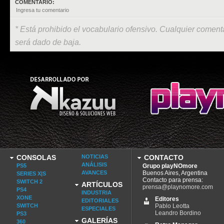
COMENTARIO:
* Está prohibido el vocabulario ofensivo. Cualquier comenta
será dado de baja.
CONSOLAS
NOTICIAS
CONTACTO
ANÁLISIS
PS5
Grupo playNOmore
AVANCES
Buenos Aires, Argentina
SERIES X|S
Contacto para prensa:
SWITCH 2
ARTÍCULOS
prensa@playnomore.com
PS4
INDUSTRIA
XONE
Editores
EDITORIALES
SWITCH
Pablo Leotta
ESPECIALES
Leandro Bordino
PS3
GALERÍAS
360