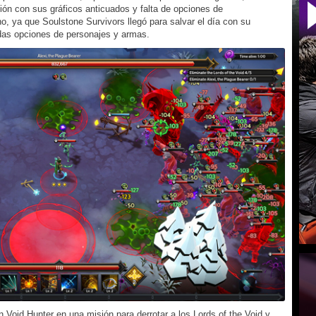
ón con sus gráficos anticuados y falta de opciones de
o, ya que Soulstone Survivors llegó para salvar el día con su
adas opciones de personajes y armas.
Void Hunter en una misión para derrotar a los Lords of the Void y