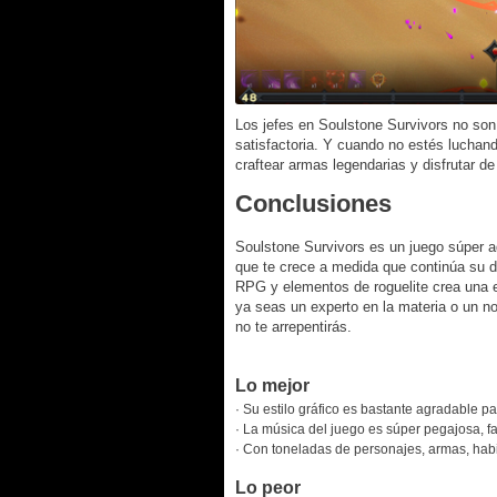
Los jefes en Soulstone Survivors no son
satisfactoria. Y cuando no estés luchan
craftear armas legendarias y disfrutar d
Conclusiones
Soulstone Survivors es un juego súper a
que te crece a medida que continúa su 
RPG y elementos de roguelite crea una e
ya seas un experto en la materia o un n
no te arrepentirás.
Lo mejor
· Su estilo gráfico es bastante agradable par
· La música del juego es súper pegajosa, 
· Con toneladas de personajes, armas, habili
Lo peor