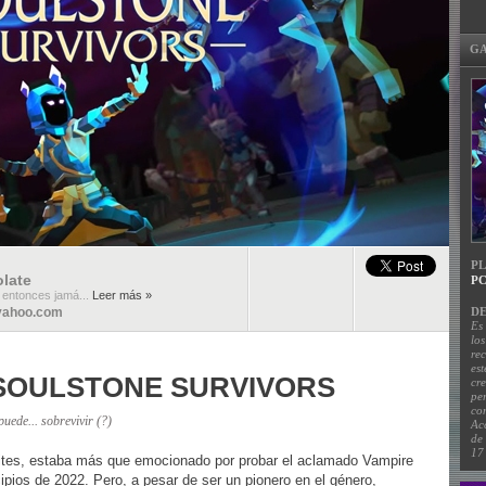
GA
P
late
PC
 entonces jamá...
Leer más »
yahoo.com
DE
Es 
lo
rec
est
 SOULSTONE SURVIVORS
cr
pe
con
uede... sobrevivir (?)
Ac
de 
17
ites, estaba más que emocionado por probar el aclamado Vampire
pios de 2022. Pero, a pesar de ser un pionero en el género,