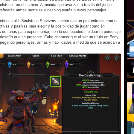
lstones en el camino. A medida que avanzas a través del juego,
craftearás armas mortales y desbloquearás nuevos personajes.
etienen allí. Soulstone Survivors cuenta con un profundo sistema de
tivas y pasivas para elegir y la posibilidad de jugar como 14
 de runas para experimentar, con lo que puedes moldear tu personaje
r desafío que se presente. Cabe destacar que al ser un título en Early
agregando personajes, armas y habilidades a medida que se acercan a