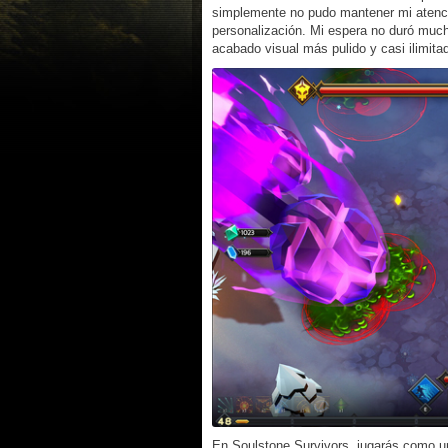
simplemente no pudo mantener mi atenci
personalización. Mi espera no duró much
acabado visual más pulido y casi ilimit
En Soulstone Survivors, jugarás como un 