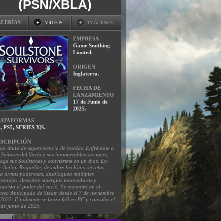
(PSN/XBLA)
LERÍAS
VIDEOS
IMÁGENES
EMPRESA
Game Smithing
Limited.
ORIGEN
Inglaterra.
FECHA DE
LANZAMIENTO
17 de Junio de
2025.
LATAFORMAS
, PS5, SERIES X|S.
SCRIPCIÓN
un título de supervivencia de hordas. Enfréntate a
s Señores del Vacío y sus innumerables secuaces,
oge sus Soulstones y conviértete en un dios. En
e Action Roguelite, descubre hechizos secretos,
ea armas poderosas, desbloquea múltiples
rsonajes, descubre sinergias innovadoras y
quista el poder del vacío. Se encontró en el
ceso Anticipado de Steam desde el 7 de noviembre
2022. Finalmente se lanza full en PC y consolas el
 de junio de 2025.