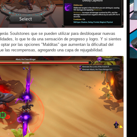
gerás Soulstones que se pueden utilizar para desbloquear nuevas
lidades, lo que te da una sensación de progreso y logro. Y si sientes
 optar por las opciones "Malditas" que aumentan la dificultad del
que las recompensas, agregando una capa de rejugabilidad.