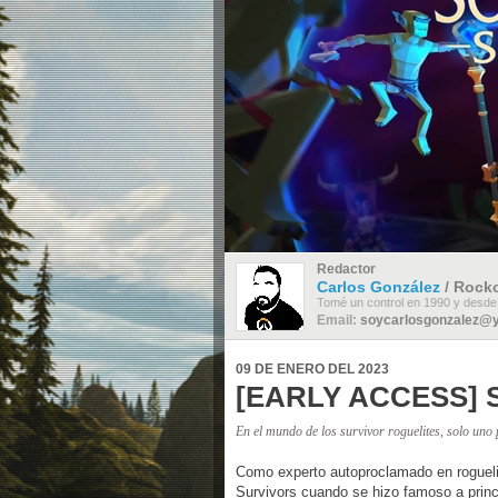
Redactor
Carlos González
/ Rocko
Tomé un control en 1990 y desde
Email:
soycarlosgonzalez@
09 DE ENERO DEL 2023
[EARLY ACCESS]
En el mundo de los survivor roguelites, solo uno p
Como experto autoproclamado en roguel
Survivors cuando se hizo famoso a princi