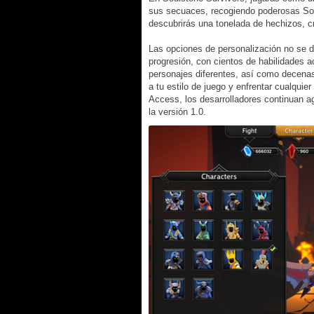
sus secuaces, recogiendo poderosas Sou
descubrirás una tonelada de hechizos, 
Las opciones de personalización no se d
progresión, con cientos de habilidades ac
personajes diferentes, así como decenas
a tu estilo de juego y enfrentar cualquie
Access, los desarrolladores continuan 
la versión 1.0.