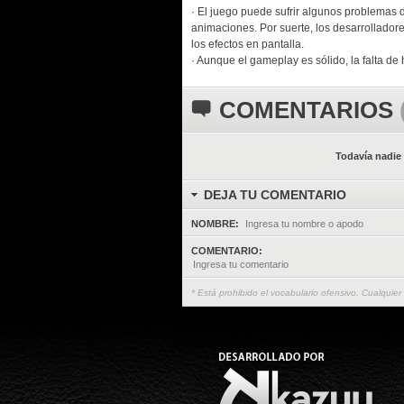
· El juego puede sufrir algunos problemas
animaciones. Por suerte, los desarrollador
los efectos en pantalla.
· Aunque el gameplay es sólido, la falta de
COMENTARIOS
Todavía nadie
DEJA TU COMENTARIO
NOMBRE:
COMENTARIO:
* Está prohibido el vocabulario ofensivo. Cualquier