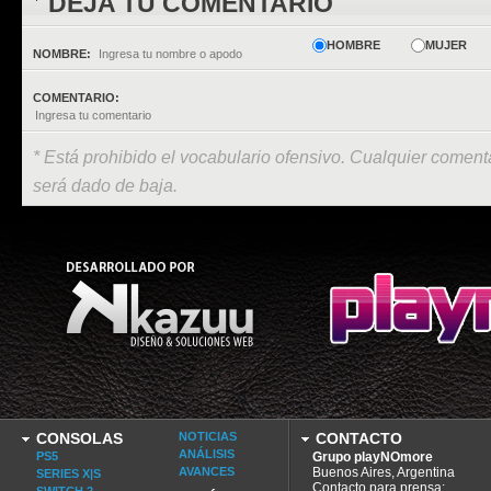
DEJA TU COMENTARIO
HOMBRE
MUJER
NOMBRE:
COMENTARIO:
* Está prohibido el vocabulario ofensivo. Cualquier comenta
será dado de baja.
CONSOLAS
NOTICIAS
CONTACTO
ANÁLISIS
PS5
Grupo playNOmore
AVANCES
Buenos Aires, Argentina
SERIES X|S
Contacto para prensa: