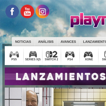
NOTICIAS
ANÁLISIS
AVANCES
LANZAMIENT
PS5
SERIES X|S
SWITCH 2
PS4
XONE
SW