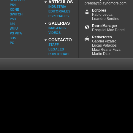
SWITCH 2
ARTÍCULOS
prensa@playnomore.com
PS4
INDUSTRIA
XONE
Editores
EDITORIALES
SWITCH
Pablo Leotta
ESPECIALES
Leandro Bordino
PS3
GALERÍAS
360
Retro Manager
IMÁGENES
WII U
Ezequiel Mac Donell
VIDEOS
PS VITA
Redactores
3DS
CONTACTO
Gabriel Pizarro
PC
STAFF
Lucas Palacios
LEGALES
Maxi Rearte Fava
Martín Díaz
PUBLICIDAD