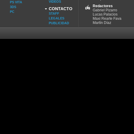
VIDEOS
PS VITA
Redactores
3DS
CONTACTO
Gabriel Pizarro
PC
STAFF
Lucas Palacios
LEGALES
Maxi Rearte Fava
Martín Díaz
PUBLICIDAD