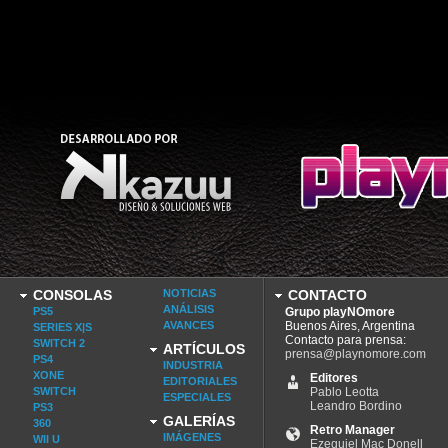
CONSOLAS
NOTICIAS
CONTACTO
ANÁLISIS
PS5
Grupo playNOmore
AVANCES
Buenos Aires, Argentina
SERIES X|S
Contacto para prensa:
SWITCH 2
ARTÍCULOS
prensa@playnomore.com
PS4
INDUSTRIA
XONE
Editores
EDITORIALES
SWITCH
Pablo Leotta
ESPECIALES
Leandro Bordino
PS3
GALERÍAS
360
Retro Manager
IMÁGENES
WII U
Ezequiel Mac Donell