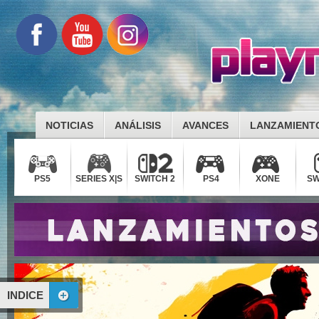
NOTICIAS
ANÁLISIS
AVANCES
LANZAMIENT
PS5
SERIES X|S
SWITCH 2
PS4
XONE
SW
INDICE