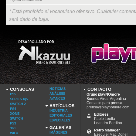
* Está prohibido el vocabulario ofensivo. Cualquier comenta
será dado de baja.
CONSOLAS
NOTICIAS
CONTACTO
ANÁLISIS
PS5
Grupo playNOmore
AVANCES
Buenos Aires, Argentina
SERIES X|S
Contacto para prensa:
SWITCH 2
ARTÍCULOS
prensa@playnomore.com
PS4
INDUSTRIA
XONE
Editores
EDITORIALES
SWITCH
Pablo Leotta
ESPECIALES
Leandro Bordino
PS3
GALERÍAS
360
Retro Manager
IMÁGENES
WII U
Ezequiel Mac Donell