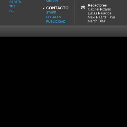
VIDEOS
PS VITA
Redactores
3DS
CONTACTO
Gabriel Pizarro
PC
STAFF
Lucas Palacios
LEGALES
Maxi Rearte Fava
Martín Díaz
PUBLICIDAD