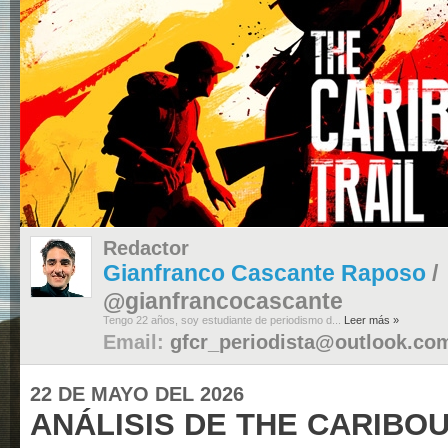
ANÁLISIS DE
THE CARIBOU
TRAIL - PC
El desembarco en
Gallípoli y el valor
de la camaradería
Las trincheras
como rutina: el
día a día en el
frente
Una postal
bellísima en
medio de la
destrucción
Apartado técnico
y localización
Redactor
Conclusiones
Gianfranco Cascante Raposo
/
@gianfrancocascante
Volver arriba
Tengo 22 años, soy estudiante de periodismo d...
Leer más »
Email:
gfcr_periodista@outlook.co
22 DE MAYO DEL 2026
ANÁLISIS DE THE CARIBOU 