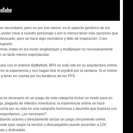
ecer secundario, pero no por eso menor, es el aspecto genérico de los
a poder crear a nuestro personaje o por lo menos tener más opciones que
rebuscado, pero se hace algo monótono y falto de inspiración. Creo
lograrlo.
mas vistas en los modo singleplayer y multiplayer no necesariamente
e un tanto menos espectacular.
só con el anterior Battlefield, BFH no está roto en su arquitectura online.
 la experiencia y nos hagan tirar el joystick por la ventana. Si el online
a tener en cuenta por los fanáticos de los FPS.
 si es necesario en un juego de esta categoría incluir un modo para un
ga, plagada de intentos novedosos, la experiencia online se hace
 lucha por su vida en una campaña horrorosa y aburrida que tropieza con
 preguntamos; ¿es necesario?
ratando actores y directamente lanzar un juego únicamente online,
aquete (que según la versión y descargables puede ascender a 120
do y disfrutable.