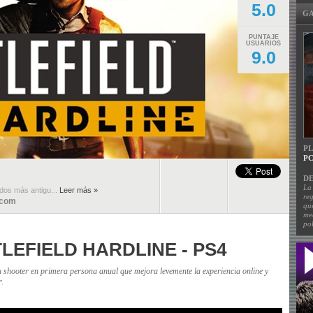
5.0
GA
PUNTAJE
USUARIOS
9.0
P
PC
DE
La
dos más antigu...
Leer más »
re
.com
qu
me
pol
LEFIELD HARDLINE - PS4
 shooter en primera persona anual que mejora levemente la experiencia online y
r.