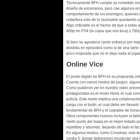
Técnicamente BFH cumple su cometido con 
diseño de escenarios, pero cae algunos en
comportamiento de los enemigos, quienes t
cobertura más de lo razonable quedando a 
Algo criticable es el hecho de que a estas 
900p en PS4 (la copia que nos toca) y 780p
Si bien se agradece cierto esfuerzo por trat
dividida en episodios como si de una serie
poco inspirada que no le deja nada al jug
Online Vice
El punto álgido en BFH es su propuesta onl
Cuenta con varios modos de juegos, alguno
Como pudieron ver en nuestro video previe
protagonistas es el modo Heist, el cual con
policía. Este modo implica una colaboración
carga con el botín, el cual debe ser llevado
fundamental de BFH y el culpable de horas
Otros componentes nuevos incluyen el fall
cierto punto del mapa en el mejor estado pos
repetitivo y aburrido, dejando de lado el fa
En algunos modos, como Crosshair, solo te
contra 5, donde deberemos recolectar una c