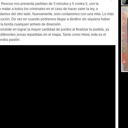
 Rescue nos presenta partidas de 3 minutos y 5 contra 5, con la
matar a todos los criminales en el caso de hacer valer la ley, o
estamos del otro lado. Nuevamente, solo contaremos con una vida. Lo más
cución. De vez en cuando podremos llegar a destino sin siquiera haber
 la borda cualquier anhelo de diversión.
nsiste en lograr la mayor cantidad de puntos al finalizar la partida, ya
iferentes zonas repartidas en el mapa. Tanto como Heist, este es el
estra pasión.