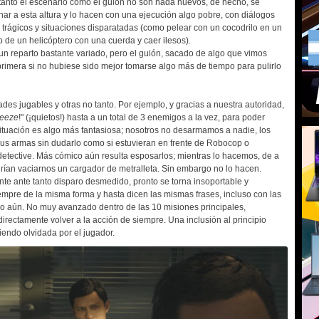
 tanto el escenario como el guión no son nada nuevos, de hecho, se
r a esta altura y lo hacen con una ejecución algo pobre, con diálogos
 trágicos y situaciones disparatadas (como pelear con un cocodrilo en un
 de un helicóptero con una cuerda y caer ilesos).
n reparto bastante variado, pero el guión, sacado de algo que vimos
rimera si no hubiese sido mejor tomarse algo más de tiempo para pulirlo
s jugables y otras no tanto. Por ejemplo, y gracias a nuestra autoridad,
reeze
!" (¡quietos!) hasta a un total de 3 enemigos a la vez, para poder
 situación es algo más fantasiosa; nosotros no desarmamos a nadie, los
us armas sin dudarlo como si estuvieran en frente de Robocop o
detective. Más cómico aún resulta esposarlos; mientras lo hacemos, de a
rían vaciarnos un cargador de metralleta. Sin embargo no lo hacen.
cante ante tanto disparo desmedido, pronto se torna insoportable y
empre de la misma forma y hasta dicen las mismas frases, incluso con las
vo aún. No muy avanzado dentro de las 10 misiones principales,
irectamente volver a la acción de siempre. Una inclusión al principio
iendo olvidada por el jugador.