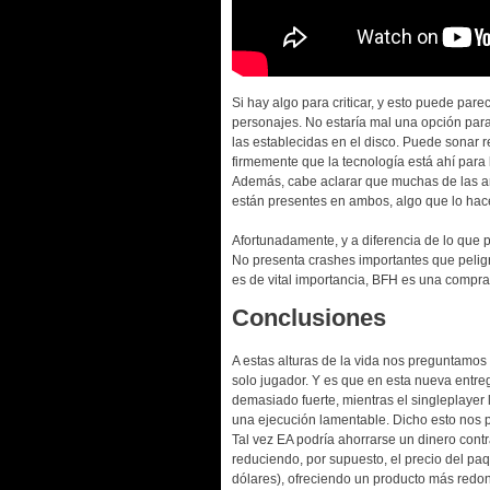
Si hay algo para criticar, y esto puede par
personajes. No estaría mal una opción par
las establecidas en el disco. Puede sonar 
firmemente que la tecnología está ahí para 
Además, cabe aclarar que muchas de las ar
están presentes en ambos, algo que lo hac
Afortunadamente, y a diferencia de lo que pa
No presenta crashes importantes que peligren
es de vital importancia, BFH es una compra 
Conclusiones
A estas alturas de la vida nos preguntamos
solo jugador. Y es que en esta nueva entre
demasiado fuerte, mientras el singleplayer
una ejecución lamentable. Dicho esto nos
Tal vez EA podría ahorrarse un dinero cont
reduciendo, por supuesto, el precio del p
dólares), ofreciendo un producto más redon