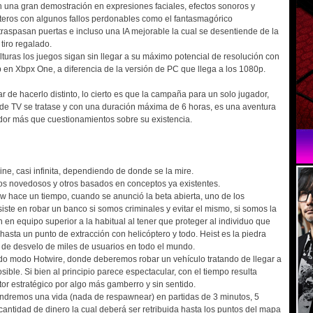
una gran demostración en expresiones faciales, efectos sonoros y
teros con algunos fallos perdonables como el fantasmagórico
raspasan puertas e incluso una IA mejorable la cual se desentiende de la
tiro regalado.
alturas los juegos sigan sin llegar a su máximo potencial de resolución con
 en Xbpx One, a diferencia de la versión de PC que llega a los 1080p.
ar de hacerlo distinto, lo cierto es que la campaña para un solo jugador,
 de TV se tratase y con una duración máxima de 6 horas, es una aventura
ador más que cuestionamientos sobre su existencia.
ine, casi infinita, dependiendo de donde se la mire.
s novedosos y otros basados en conceptos ya existentes.
w hace un tiempo, cuando se anunció la beta abierta, uno de los
siste en robar un banco si somos criminales y evitar el mismo, si somos la
 en equipo superior a la habitual al tener que proteger al individuo que
 hasta un punto de extracción con helicóptero y todo. Heist es la piedra
 de desvelo de miles de usuarios en todo el mundo.
ido modo Hotwire, donde deberemos robar un vehículo tratando de llegar a
ible. Si bien al principio parece espectacular, con el tiempo resulta
ctor estratégico por algo más gamberro y sin sentido.
ndremos una vida (nada de respawnear) en partidas de 3 minutos, 5
antidad de dinero la cual deberá ser retribuida hasta los puntos del mapa