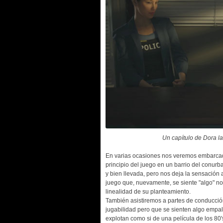
Un capítulo de Dora la
En varias ocasiones nos veremos embarcado
principio del juego en un barrio del conu
y bien llevada, pero nos deja la sensación 
juego que, nuevamente, se siente "algo" no
linealidad de su planteamiento.
También asistiremos a partes de conducción
jugabilidad pero que se sienten algo empa
explotan como si de una película de los 80's