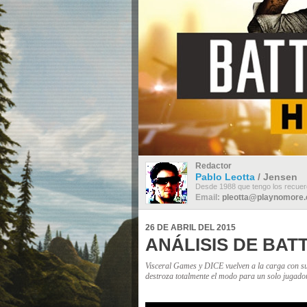
ANÁLISIS DE
BATTLEFIELD
HARDLINE - PS4
Miami Vice
Online Vice
Conclusiones
Volver arriba
Redactor
Pablo Leotta
/ Jensen
Desde 1988 que tengo los recuer
Email:
pleotta@playnomore
26 DE ABRIL DEL 2015
ANÁLISIS DE BATT
Visceral Games y DICE vuelven a la carga con su
destroza totalmente el modo para un solo jugado