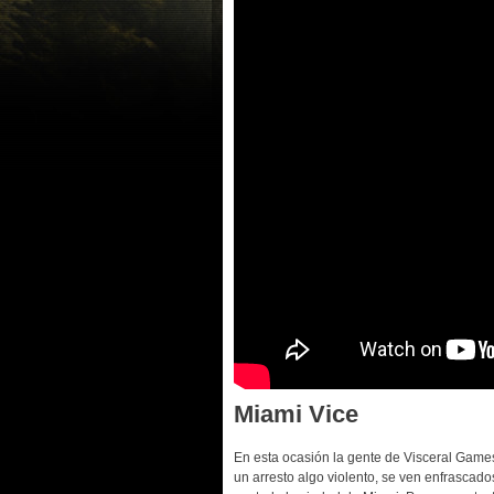
Miami Vice
En esta ocasión la gente de Visceral Games
un arresto algo violento, se ven enfrascado