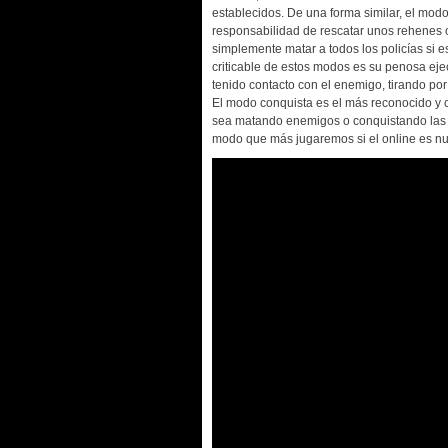
establecidos. De una forma similar, el modo
responsabilidad de rescatar unos rehenes o 
simplemente matar a todos los policías si 
criticable de estos modos es su penosa eje
tenido contacto con el enemigo, tirando por
El modo conquista es el más reconocido y co
sea matando enemigos o conquistando las d
modo que más jugaremos si el online es nu