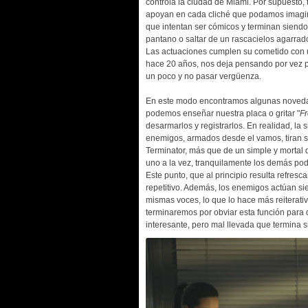
controla la ciudad de Miami. Por supuesto,
apoyan en cada cliché que podamos imagina
que intentan ser cómicos y terminan siendo
pantano o saltar de un
rascacielos
agarrado
Las actuaciones cumplen su cometido con u
hace 20 años, nos deja pensando por vez p
un poco y no pasar vergüenza.
En este modo encontramos algunas novedade
podemos enseñar nuestra placa o gritar "
F
desarmarlos y registrarlos. En realidad, la
enemigos, armados desde el vamos, tiran s
Terminator, más que de un simple y mortal 
uno a la vez, tranquilamente los demás pod
Este punto, que al principio resulta refres
repetitivo. Además, los enemigos actúan si
mismas voces, lo que lo hace más reiterati
terminaremos por obviar esta función para d
interesante, pero mal llevada que termina s