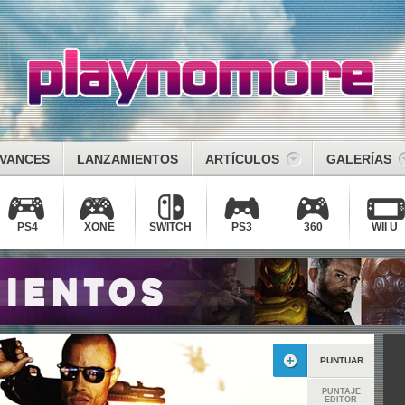
VANCES
LANZAMIENTOS
ARTÍCULOS
GALERÍAS
PS4
XONE
SWITCH
PS3
360
WII U
PUNTUAR
PUNTAJE
EDITOR