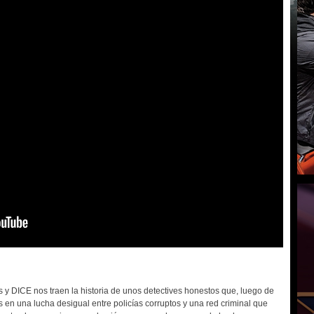
 y DICE nos traen la historia de unos detectives honestos que, luego de
s en una lucha desigual entre policías corruptos y una red criminal que