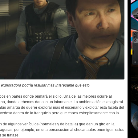
 exploradora podría resultar más interesante que esto
s en partes donde primará el sigilo. Una de las mejores ocurre al
rbano, donde debemos dar con un informante. La ambientación es magistral
algo amarga de querer explorar más el escenario y explotar esta faceta del
vedosa dentro de la franquicia pero que choca estrepitosamente con la
 de algunos vehículos (normales y de batalla) que dan un giro en la
lagosas; por ejemplo, en una persecución al chocar autos enemigos, estos
 se tratase.