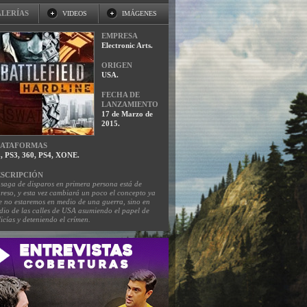
LERÍAS
VIDEOS
IMÁGENES
EMPRESA
Electronic Arts.
ORIGEN
USA.
FECHA DE
LANZAMIENTO
17 de Marzo de
2015.
LATAFORMAS
, PS3, 360, PS4, XONE.
SCRIPCIÓN
 saga de disparos en primera persona está de
greso, y esta vez cambiará un poco el concepto ya
e no estaremos en medio de una guerra, sino en
dio de las calles de USA asumiendo el papel de
icías y deteniendo el crímen.