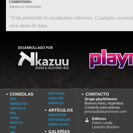
COMENTARIO:
* Está prohibido el vocabulario ofensivo. Cualquier comenta
será dado de baja.
CONSOLAS
NOTICIAS
CONTACTO
ANÁLISIS
PS5
Grupo playNOmore
AVANCES
Buenos Aires, Argentina
SERIES X|S
Contacto para prensa:
SWITCH 2
ARTÍCULOS
prensa@playnomore.com
PS4
INDUSTRIA
XONE
Editores
EDITORIALES
SWITCH
Pablo Leotta
ESPECIALES
Leandro Bordino
PS3
GALERÍAS
360