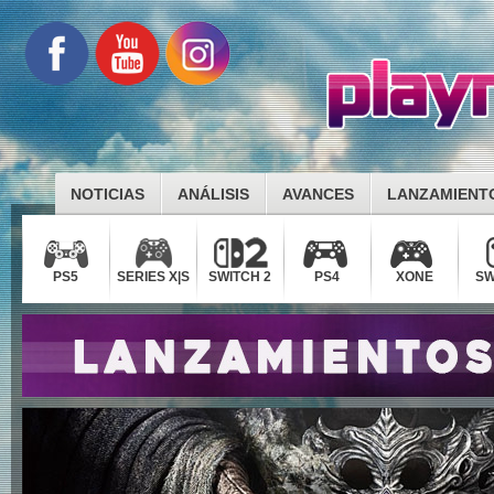
NOTICIAS
ANÁLISIS
AVANCES
LANZAMIENT
PS5
SERIES X|S
SWITCH 2
PS4
XONE
SW