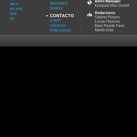
Retro Manager
IMÁGENES
WII U
Ezequiel Mac Donell
VIDEOS
PS VITA
Redactores
3DS
CONTACTO
Gabriel Pizarro
PC
STAFF
Lucas Palacios
LEGALES
Maxi Rearte Fava
Martín Díaz
PUBLICIDAD