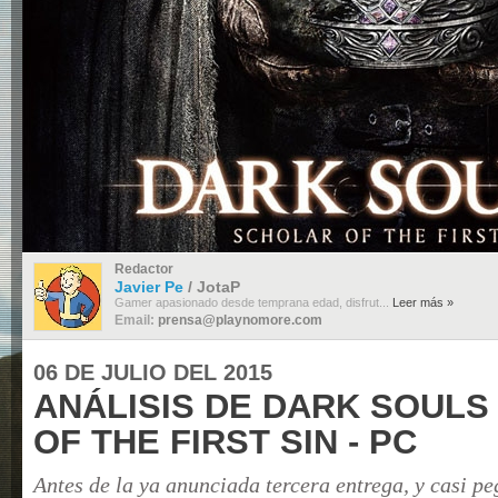
Redactor
Javier Pe
/ JotaP
Gamer apasionado desde temprana edad, disfrut...
Leer más »
Email:
prensa@playnomore.com
06 DE JULIO DEL 2015
ANÁLISIS DE DARK SOULS 
OF THE FIRST SIN - PC
Antes de la ya anunciada tercera entrega, y casi p