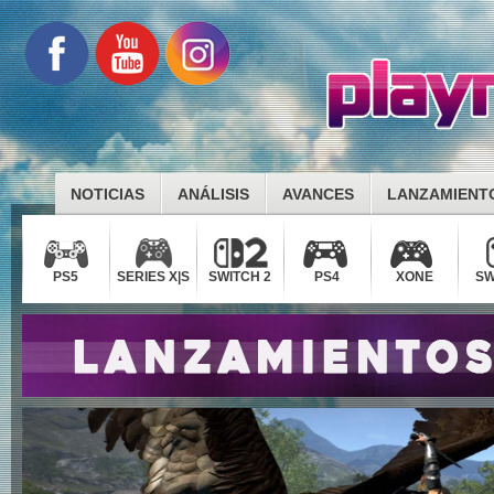
NOTICIAS
ANÁLISIS
AVANCES
LANZAMIENT
PS5
SERIES X|S
SWITCH 2
PS4
XONE
SW