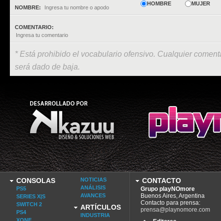
HOMBRE
MUJER
NOMBRE:
COMENTARIO:
* Está prohibido el vocabulario ofensivo. Cualquier comenta
será dado de baja.
CONSOLAS
NOTICIAS
CONTACTO
ANÁLISIS
PS5
Grupo playNOmore
AVANCES
Buenos Aires, Argentina
SERIES X|S
Contacto para prensa:
SWITCH 2
ARTÍCULOS
prensa@playnomore.com
PS4
INDUSTRIA
XONE