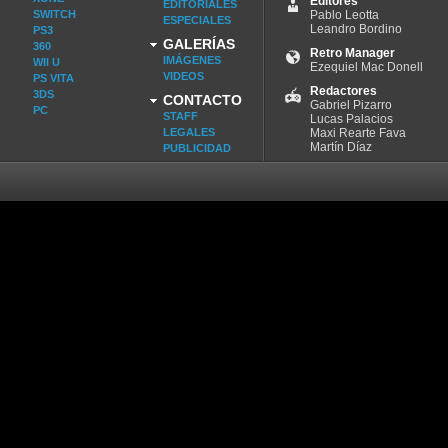
Editores
EDITORIALES
SWITCH
Pablo Leotta
ESPECIALES
Leandro Bordino
PS3
GALERÍAS
360
Retro Manager
IMÁGENES
WII U
Ezequiel Mac Donell
VIDEOS
PS VITA
Redactores
3DS
CONTACTO
Gabriel Pizarro
PC
STAFF
Lucas Palacios
LEGALES
Maxi Rearte Fava
Martín Díaz
PUBLICIDAD