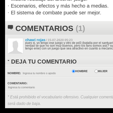
· Escenarios, efectos y más hecho a medias.
· El sistema de combate puede ser mejor.
COMENTARIOS
(1)
chawi rojas
/ 15-07-2020 05:23
pues si, yo tengo ese juego y otro de pd3 (batalla por el santuari
verdad se que no son muy buenos, pero los fans somos asi(? s
tengo enie) con un juego que sea atractivo en cuanto a mecanic
DEJA TU COMENTARIO
HOMBRE
MUJER
NOMBRE:
COMENTARIO:
* Está prohibido el vocabulario ofensivo. Cualquier comenta
será dado de baja.