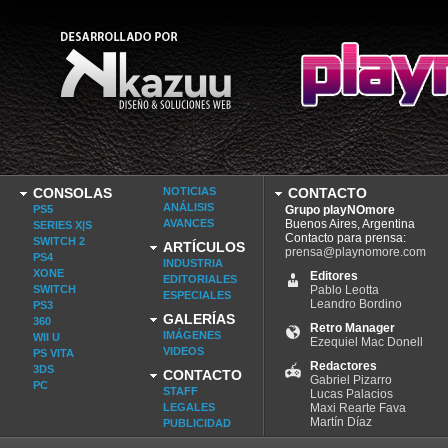
CONSOLAS
NOTICIAS
CONTACTO
ANÁLISIS
PS5
Grupo playNOmore
AVANCES
Buenos Aires, Argentina
SERIES X|S
Contacto para prensa:
SWITCH 2
ARTÍCULOS
prensa@playnomore.com
PS4
INDUSTRIA
XONE
Editores
EDITORIALES
SWITCH
Pablo Leotta
ESPECIALES
Leandro Bordino
PS3
GALERÍAS
360
Retro Manager
IMÁGENES
WII U
Ezequiel Mac Donell
VIDEOS
PS VITA
Redactores
3DS
CONTACTO
Gabriel Pizarro
PC
STAFF
Lucas Palacios
LEGALES
Maxi Rearte Fava
Martín Díaz
PUBLICIDAD