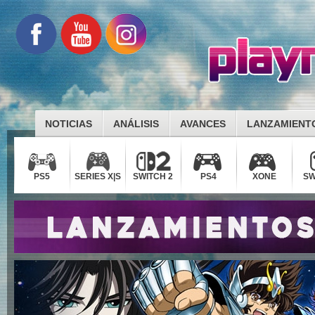
NOTICIAS
ANÁLISIS
AVANCES
LANZAMIENT
PS5
SERIES X|S
SWITCH 2
PS4
XONE
SW