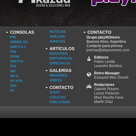
CONSOLAS
NOTICIAS
CONTACTO
ANÁLISIS
PS5
Grupo playNOmore
AVANCES
Buenos Aires, Argentina
SERIES X|S
Contacto para prensa:
SWITCH 2
ARTÍCULOS
prensa@playnomore.com
PS4
INDUSTRIA
XONE
Editores
EDITORIALES
SWITCH
Pablo Leotta
ESPECIALES
Leandro Bordino
PS3
GALERÍAS
360
Retro Manager
IMÁGENES
WII U
Ezequiel Mac Donell
VIDEOS
PS VITA
Redactores
3DS
CONTACTO
Gabriel Pizarro
PC
STAFF
Lucas Palacios
LEGALES
Maxi Rearte Fava
Martín Díaz
PUBLICIDAD