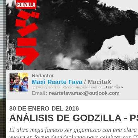
ANÁLISIS DE
GODZILLA - PS3
La... ¿historia?
Más duro que el
maestruli
Conclusiones
Volver arriba
Redactor
Maxi Rearte Fava
/ MacitaX
Los videojuegos se volvieron mi pasión cuando...
Leer más »
Email:
reartefavamax@outlook.com
30 DE ENERO DEL 2016
ANÁLISIS DE GODZILLA - P
El ultra mega famoso ser gigantesco con una clara 
vuelve en forma de videojuego para celebrar sus 6