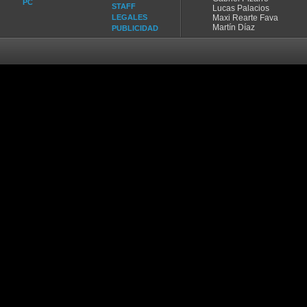
PC
STAFF
Lucas Palacios
LEGALES
Maxi Rearte Fava
Martín Díaz
PUBLICIDAD