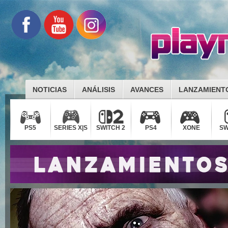
NOTICIAS
ANÁLISIS
AVANCES
LANZAMIENT
PS5
SERIES X|S
SWITCH 2
PS4
XONE
SW