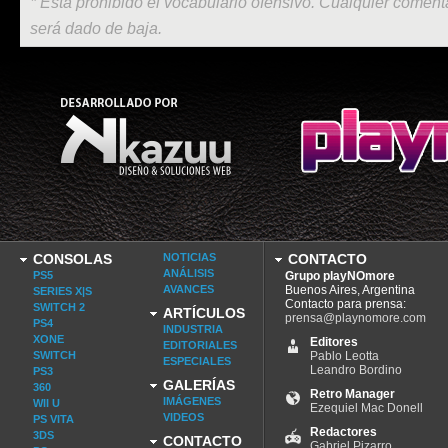
* Está prohibido el vocabulario ofensivo. Cualquier comenta
será dado de baja.
CONSOLAS
NOTICIAS
CONTACTO
ANÁLISIS
PS5
Grupo playNOmore
AVANCES
Buenos Aires, Argentina
SERIES X|S
Contacto para prensa:
SWITCH 2
ARTÍCULOS
prensa@playnomore.com
PS4
INDUSTRIA
XONE
Editores
EDITORIALES
SWITCH
Pablo Leotta
ESPECIALES
Leandro Bordino
PS3
GALERÍAS
360
Retro Manager
IMÁGENES
WII U
Ezequiel Mac Donell
VIDEOS
PS VITA
Redactores
3DS
CONTACTO
Gabriel Pizarro