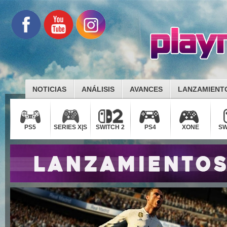
NOTICIAS
ANÁLISIS
AVANCES
LANZAMIENT
PS5
SERIES X|S
SWITCH 2
PS4
XONE
SW