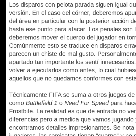
Los disparos con pelota parada siguen igual qu
versión.
En el caso del córner, deberemos apun
del área en particular con la posterior acción d
hasta ese punto para atacar.
Los penales son l
deberemos mover el cuerpo del jugador en torn
Comúnmente esto se traduce en disparos errad
parecen un chiste de mal gusto.
Personalment
apartado tan importante los sentí innecesarios
volver a ejecutarlos como antes, lo cual hubie
aquellos que no quedamos conformes con esta
Técnicamente FIFA se suma a otros juegos de
como
Battlefield 1
o
Need For Speed
para hace
Frostbite. La realidad es que de entrada no v
diferencias pero a medida que vamos jugando 
encontramos detalles impresionantes. Se nota 
jugadores, las camisetas tienen "cuerpo" y no