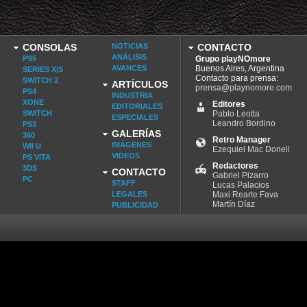
CONSOLAS
NOTICIAS
CONTACTO
ANÁLISIS
PS5
Grupo playNOmore
AVANCES
Buenos Aires, Argentina
SERIES X|S
Contacto para prensa:
SWITCH 2
ARTÍCULOS
prensa@playnomore.com
PS4
INDUSTRIA
XONE
Editores
EDITORIALES
SWITCH
Pablo Leotta
ESPECIALES
Leandro Bordino
PS3
GALERÍAS
360
Retro Manager
IMÁGENES
WII U
Ezequiel Mac Donell
VIDEOS
PS VITA
Redactores
3DS
CONTACTO
Gabriel Pizarro
PC
STAFF
Lucas Palacios
LEGALES
Maxi Rearte Fava
Martín Díaz
PUBLICIDAD