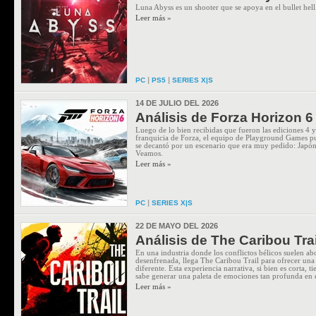
Luna Abyss es un shooter que se apoya en el bullet hell
Leer más »
|
|
PC
PS5
SERIES X|S
14 DE JULIO DEL 2026
Análisis de Forza Horizon 6
Luego de lo bien recibidas que fueron las ediciones 4 y
franquicia de Forza, el equipo de Playground Games pus
se decantó por un escenario que era muy pedido: Japón
Veamos.
Leer más »
|
PC
SERIES X|S
22 DE MAYO DEL 2026
Análisis de The Caribou Trai
En una industria donde los conflictos bélicos suelen ab
desenfrenada, llega The Caribou Trail para ofrecer un
diferente. Esta experiencia narrativa, si bien es corta, t
sabe generar una paleta de emociones tan profunda en e
Leer más »