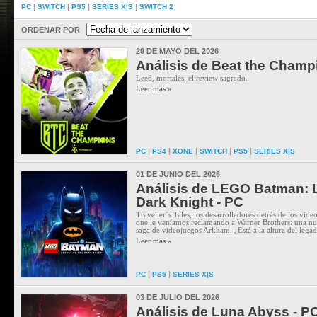
|
|
|
|
PC
SWITCH
PS5
SERIES X|S
SWITCH 2
ORDENAR POR
29 DE MAYO DEL 2026
Análisis de Beat the Champ
Leed, mortales, el review sagrado.
Leer más »
|
|
|
|
|
PC
PS4
XONE
SWITCH
PS5
SERIES X|S
01 DE JUNIO DEL 2026
Análisis de LEGO Batman: L
Dark Knight - PC
Traveller´s Tales, los desarrolladores detrás de los vi
que le veníamos reclamando a Warner Brothers: una nue
saga de videojuegos Arkham. ¿Está a la altura del leg
Leer más »
|
|
PC
PS5
SERIES X|S
03 DE JULIO DEL 2026
Análisis de Luna Abyss - P