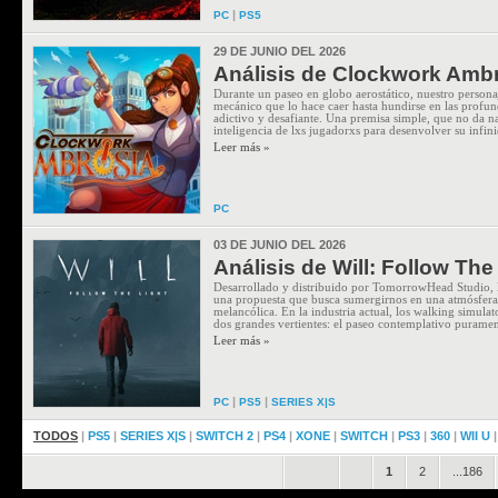
|
PC
PS5
29 DE JUNIO DEL 2026
Análisis de Clockwork Ambr
Durante un paseo en globo aerostático, nuestro persona
mecánico que lo hace caer hasta hundirse en las profun
adictivo y desafiante. Una premisa simple, que no da na
inteligencia de lxs jugadorxs para desenvolver su infini
Leer más »
PC
03 DE JUNIO DEL 2026
Análisis de Will: Follow The
Desarrollado y distribuido por TomorrowHead Studio, l
una propuesta que busca sumergirnos en una atmósfera
melancólica. En la industria actual, los walking simulat
dos grandes vertientes: el paseo contemplativo purament
Leer más »
|
|
PC
PS5
SERIES X|S
TODOS
|
PS5
|
SERIES X|S
|
SWITCH 2
|
PS4
|
XONE
|
SWITCH
|
PS3
|
360
|
WII U
.
.
1
2
...186