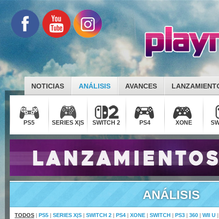
NOTICIAS
ANÁLISIS
AVANCES
LANZAMIENT
PS5
SERIES X|S
SWITCH 2
PS4
XONE
SW
ANÁLISIS
TODOS
|
PS5
|
SERIES X|S
|
SWITCH 2
|
PS4
|
XONE
|
SWITCH
|
PS3
|
360
|
WII U