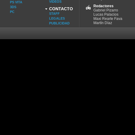
VIDEOS
PS VITA
Redactores
3DS
CONTACTO
Gabriel Pizarro
PC
STAFF
Lucas Palacios
LEGALES
Maxi Rearte Fava
Martín Díaz
PUBLICIDAD