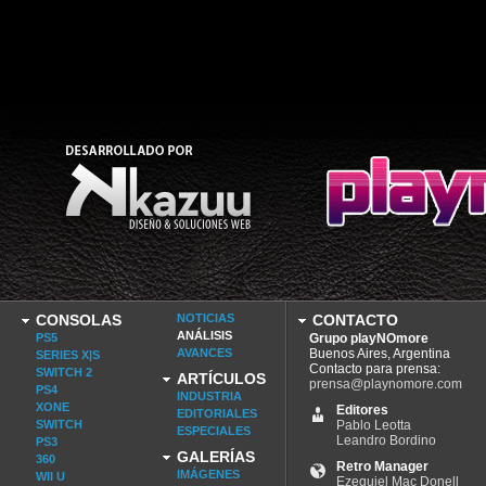
CONSOLAS
NOTICIAS
CONTACTO
ANÁLISIS
PS5
Grupo playNOmore
AVANCES
Buenos Aires, Argentina
SERIES X|S
Contacto para prensa:
SWITCH 2
ARTÍCULOS
prensa@playnomore.com
PS4
INDUSTRIA
XONE
Editores
EDITORIALES
SWITCH
Pablo Leotta
ESPECIALES
Leandro Bordino
PS3
GALERÍAS
360
Retro Manager
IMÁGENES
WII U
Ezequiel Mac Donell