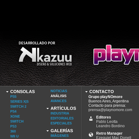
CONSOLAS
NOTICIAS
CONTACTO
ANÁLISIS
PS5
Grupo playNOmore
AVANCES
Buenos Aires, Argentina
SERIES X|S
Contacto para prensa:
SWITCH 2
ARTÍCULOS
prensa@playnomore.com
PS4
INDUSTRIA
XONE
Editores
EDITORIALES
SWITCH
Pablo Leotta
ESPECIALES
Leandro Bordino
PS3
GALERÍAS
360
Retro Manager
IMÁGENES
WII U
Ezequiel Mac Donell