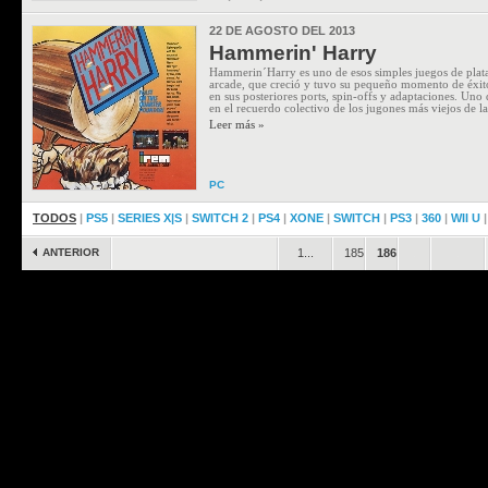
22 DE AGOSTO DEL 2013
Hammerin' Harry
Hammerin´Harry es uno de esos simples juegos de plat
arcade, que creció y tuvo su pequeño momento de éxit
en sus posteriores ports, spin-offs y adaptaciones. Uno
en el recuerdo colectivo de los jugones más viejos de la
Leer más »
PC
TODOS
|
PS5
|
SERIES X|S
|
SWITCH 2
|
PS4
|
XONE
|
SWITCH
|
PS3
|
360
|
WII U
ANTERIOR
1...
185
186
.
.