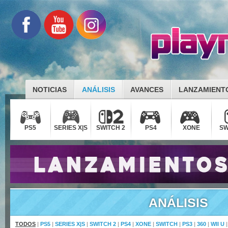
NOTICIAS
ANÁLISIS
AVANCES
LANZAMIENT
PS5
SERIES X|S
SWITCH 2
PS4
XONE
SW
ANÁLISIS
TODOS
|
PS5
|
SERIES X|S
|
SWITCH 2
|
PS4
|
XONE
|
SWITCH
|
PS3
|
360
|
WII U