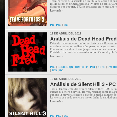
Team Fortress 2, la secuela de un título de acción el cua
rol de juego en primera persona...y otras no tanto. Ca
disparos por doquier, TF2 se posiciona en lo más alto en 
Leer más »
|
|
PC
PS3
360
12 DE ABRIL DEL 2012
Análisis de Dead Head Fred
Debe de haber muchos títulos exclusivos de Playstatio
unas buenas horas de diversión, pero por alguna razón
Fred es uno de ellos. Es un juego de acción en tercera 
Portable. El mismo es desarrollado por Vicious Cycle S
Leer más »
|
|
|
|
|
PS5
SERIES X|S
SWITCH 2
PS4
XONE
SWITC
|
|
3DS
PC
15 DE ABRIL DEL 2012
Análisis de Silent Hill 3 - PC
Tras el lanzamiento del primer Silent Hill en 1999 se i
cuanto al género Survival Horror. Muchas compañías tr
aunque la mayoría fracaso o quedó a medio camino de 
Lo cierto es que la esencia o mejor dicho la calidad que
Leer más »
|
|
PC
PS3
360