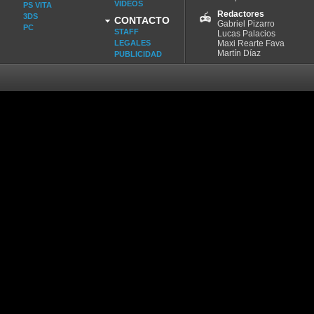
VIDEOS
PS VITA
Redactores
3DS
CONTACTO
Gabriel Pizarro
PC
STAFF
Lucas Palacios
LEGALES
Maxi Rearte Fava
Martín Díaz
PUBLICIDAD