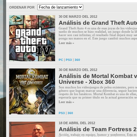
ORDENAR POR
30 DE MARZO DEL 2012
Análisis de Grand Theft Aut
Grand Theft Auto 4 es una de esas joyas de los videoju
sueño de muchos se hizo realidad, un juego donde la li
hacer son casi infinitas; el resultado final dejará muy s
ponga sus manos en el. Este juego cambió muchos aspect
Leer más »
|
|
PC
PS3
360
30 DE MARZO DEL 2012
Análisis de Mortal Kombat 
Universe - Xbox 360
Son muchos los videojuegos de pelea existentes, pero so
género que logran marcar una diferencia, seguir hacien
respeto de los fanáticos. Mortal Kombat es una de ellas
esperaría que su primer título en la actual generación se
Leer más »
|
PS3
360
18 DE ABRIL DEL 2012
Análisis de Team Fortress 2
Acción, trabajo en equipo, humor y sombreros. Esta es 