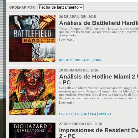
ORDENAR POR
26 DE ABRIL DEL 2015
Análisis de Battlefield Hardl
Visceral Games y DICE vuelven a la carga con su shoot
que mejora levemente la experiencia online y destroza
solo jugador.
Leer más »
|
|
|
|
PC
PS3
360
PS4
XONE
19 DE MARZO DEL 2015
Análisis de Hotline Miami 
- PC
Las calles de Miami vuelven a mancharse de sangre en e
nosotros gracias a Dennaton Games. Hotline Miami 2
una violenta aventura, la cual será la conclusión definit
de ponerse una máscara y salir a matar a unos cuantos r
Leer más »
|
|
|
|
PC
PS3
PS VITA
PS4
SWITCH
27 DE FEBRERO DEL 2015
Impresiones de Resident Ev
2 - PC