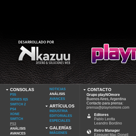
CONSOLAS
NOTICIAS
CONTACTO
ANÁLISIS
PS5
Grupo playNOmore
AVANCES
Buenos Aires, Argentina
SERIES X|S
Contacto para prensa:
SWITCH 2
ARTÍCULOS
prensa@playnomore.com
PS4
INDUSTRIA
XONE
Editores
EDITORIALES
SWITCH
Pablo Leotta
ESPECIALES
Leandro Bordino
PS3
GALERÍAS
ANÁLISIS
Retro Manager
IMÁGENES
AVANCES
Ezequiel Mac Donell