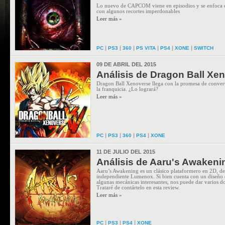
Lo nuevo de CAPCOM viene en episodios y se enfoca en
con algunos recortes imperdonables
Leer más »
|
|
|
|
|
|
PC
PS3
360
PS VITA
PS4
XONE
SWITCH
09 DE ABRIL DEL 2015
Análisis de Dragon Ball Xe
Dragon Ball Xenoverse llega con la promesa de convertir
la franquicia. ¿Lo logrará?
Leer más »
|
|
|
|
PC
PS3
360
PS4
XONE
11 DE JULIO DEL 2015
Análisis de Aaru's Awakeni
Aaru’s Awakening es un clásico plataformero en 2D, des
independiente Lumenox. Si bien cuenta con un diseño d
algunas mecánicas interesantes, nos puede dar varios d
Trataré de contártelo en esta review.
Leer más »
|
|
|
PC
PS3
PS4
XONE