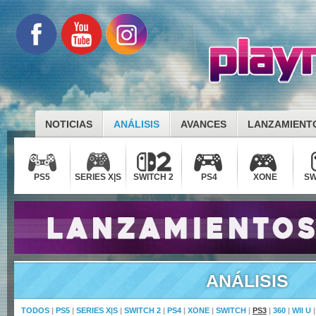
NOTICIAS
ANÁLISIS
AVANCES
LANZAMIENT
PS5
SERIES X|S
SWITCH 2
PS4
XONE
SW
ANÁLISIS
TODOS
|
PS5
|
SERIES X|S
|
SWITCH 2
|
PS4
|
XONE
|
SWITCH
|
PS3
|
360
|
WII U