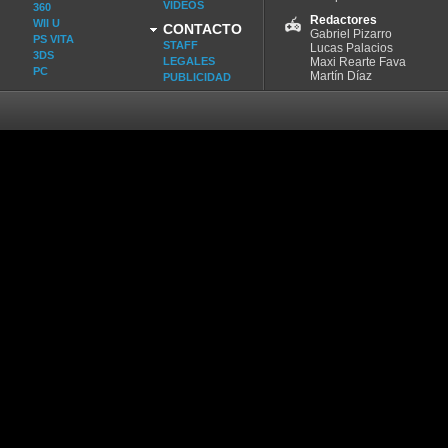
VIDEOS
360
Redactores
WII U
CONTACTO
Gabriel Pizarro
PS VITA
STAFF
Lucas Palacios
3DS
LEGALES
Maxi Rearte Fava
PC
Martín Díaz
PUBLICIDAD