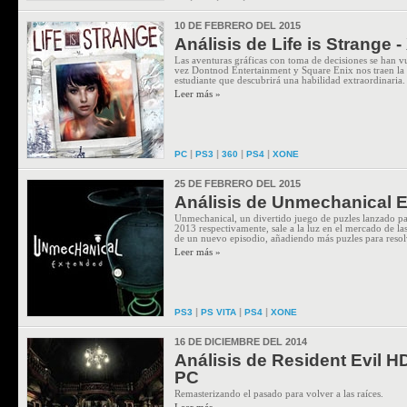
10 DE FEBRERO DEL 2015
Análisis de Life is Strange 
Las aventuras gráficas con toma de decisiones se han v
vez Dontnod Entertainment y Square Enix nos traen la 
estudiante que descubrirá una habilidad extraordinaria.
Leer más »
|
|
|
|
PC
PS3
360
PS4
XONE
25 DE FEBRERO DEL 2015
Análisis de Unmechanical 
Unmechanical, un divertido juego de puzles lanzado pa
2013 respectivamente, sale a la luz en el mercado de la
de un nuevo episodio, añadiendo más puzles para resol
Leer más »
|
|
|
PS3
PS VITA
PS4
XONE
16 DE DICIEMBRE DEL 2014
Análisis de Resident Evil H
PC
Remasterizando el pasado para volver a las raíces.