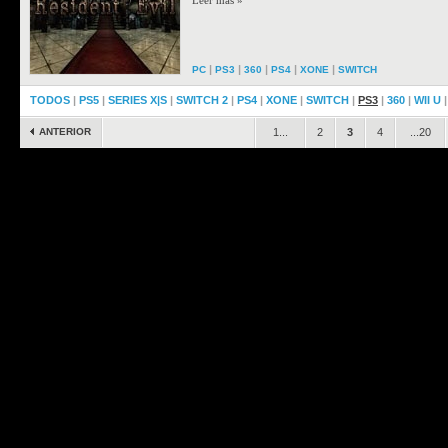
Leer más »
|
|
|
|
|
PC
PS3
360
PS4
XONE
SWITCH
TODOS
|
PS5
|
SERIES X|S
|
SWITCH 2
|
PS4
|
XONE
|
SWITCH
|
PS3
|
360
|
WII U
ANTERIOR
1...
2
3
4
...20