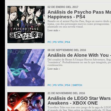
02 DE ENERO DEL 2017
Análisis de Psycho Pass M
Happiness - PS4
Basado en el animé Psycho Pass, llega un nuevo título q
trama, con dos personajes nuevos como protagonistas.
plasmado en una novela visual.
Leer más »
|
|
PC
PS VITA
PS4
08 DE SEPTIEMBRE DEL 2016
Análisis de Alone With You 
Del creador de Home A Unique Horror Adventure, llega
"romántica". Probablemente no sea lo que imaginás, po
continuación.
Leer más »
|
|
|
PC
PS VITA
PS4
SWITCH
21 DE NOVIEMBRE DEL 2016
Análisis de LEGO Star Wars
Awakens - XBOX ONE
Travellers Tales nos trae otro juego de la saga de LE
el mundo de Star Wars sobre su última película, El Desp