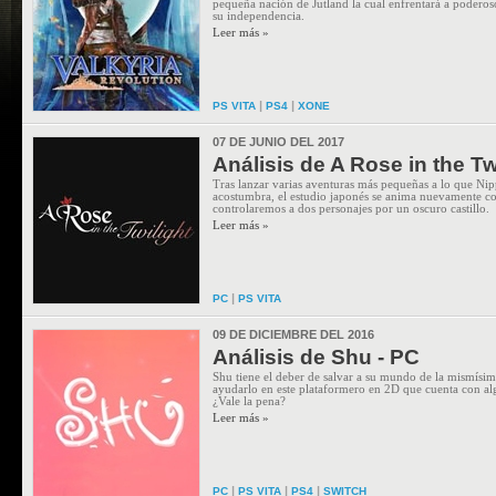
pequeña nación de Jutland la cual enfrentará a poderos
su independencia.
Leer más »
|
|
PS VITA
PS4
XONE
07 DE JUNIO DEL 2017
Análisis de A Rose in the Tw
Tras lanzar varias aventuras más pequeñas a lo que Ni
acostumbra, el estudio japonés se anima nuevamente con
controlaremos a dos personajes por un oscuro castillo.
Leer más »
|
PC
PS VITA
09 DE DICIEMBRE DEL 2016
Análisis de Shu - PC
Shu tiene el deber de salvar a su mundo de la mismísi
ayudarlo en este plataformero en 2D que cuenta con alg
¿Vale la pena?
Leer más »
|
|
|
PC
PS VITA
PS4
SWITCH