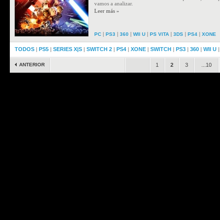
vamos a analizar.
Leer más »
|
|
|
|
|
|
|
PC
PS3
360
WII U
PS VITA
3DS
PS4
XONE
TODOS
|
PS5
|
SERIES X|S
|
SWITCH 2
|
PS4
|
XONE
|
SWITCH
|
PS3
|
360
|
WII U
ANTERIOR
.
1
2
3
...10