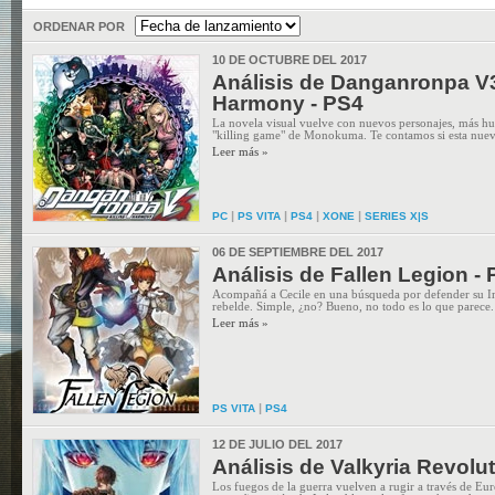
ORDENAR POR
10 DE OCTUBRE DEL 2017
Análisis de Danganronpa V3
Harmony - PS4
La novela visual vuelve con nuevos personajes, más hu
"killing game" de Monokuma. Te contamos si esta nueva
Leer más »
|
|
|
|
PC
PS VITA
PS4
XONE
SERIES X|S
06 DE SEPTIEMBRE DEL 2017
Análisis de Fallen Legion -
Acompañá a Cecile en una búsqueda por defender su I
rebelde. Simple, ¿no? Bueno, no todo es lo que parece.
Leer más »
|
PS VITA
PS4
12 DE JULIO DEL 2017
Análisis de Valkyria Revolut
Los fuegos de la guerra vuelven a rugir a través de Euro