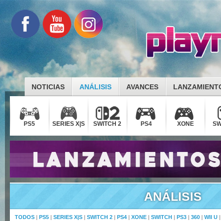
NOTICIAS
ANÁLISIS
AVANCES
LANZAMIENT
PS5
SERIES X|S
SWITCH 2
PS4
XONE
SW
ANÁLISIS
TODOS
|
PS5
|
SERIES X|S
|
SWITCH 2
|
PS4
|
XONE
|
SWITCH
|
PS3
|
360
|
WII U