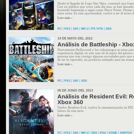
Desde la llegada de Lego Star Wars, comenzó una franq
Con un público que crece cada día mas, se han lanzado 
haciendo homenaje a sagas como Harry Potter, Piratas d
entre otras. En esta oportunidad, vuelve a ser el turno 
Leer más »
|
|
|
|
|
PC
PS3
360
WII U
PS VITA
3DS
14 DE MAYO DEL 2012
Análisis de Battleship - Xb
Nuevamente Hollywood y los videojuegos se unen para
experiencia digital, en este caso de la mano del género
persona que trae consigo algunas novedades pero que en
de ser lo esperado; un producto enlatado para las masa
Leer más »
|
|
|
PC
PS3
360
3DS
05 DE JUNIO DEL 2013
Análisis de Resident Evil: R
Xbox 360
Vuelve Resident Evil, vuelve la remasterización en HD.
futuro de esta serie.
Leer más »
|
|
|
|
|
|
|
PC
PS3
360
WII U
3DS
PS4
XONE
SWITCH