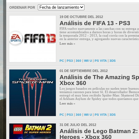
ORDENAR POR
19 DE OCTUBRE DEL 2012
Análisis de FIFA 13 - PS3
FIFA vuelve nuevamente a las canchas con su entrega a
tiene acostumbrados a darnos horas y horas de diversión
la temporada 2012 - 2013, la cual corría con la premisa
en la anterior entrega, y agregando nuevas característica
Leer más »
|
|
|
|
|
PC
PS3
360
WII U
PS VITA
3DS
01 DE SEPTIEMBRE DEL 2012
Análisis de The Amazing Sp
Xbox 360
Los juegos basados en películas no suelen tener buenos 
teníamos razones para tener fé. El desarrollador Beeno
entregó el muy bien recibido Spider-Man: Shattered Di
el Arkham Asylum de Spidey que todos queríamos que s
Leer más »
|
|
|
|
|
PC
PS3
360
WII U
PS VITA
3DS
31 DE JULIO DEL 2012
Análisis de Lego Batman 2
Heroes - Xbox 360