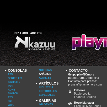
CONSOLAS
NOTICIAS
CONTACTO
ANÁLISIS
PS5
Grupo playNOmore
AVANCES
Buenos Aires, Argentina
SERIES X|S
Contacto para prensa:
SWITCH 2
ARTÍCULOS
prensa@playnomore.com
PS4
INDUSTRIA
XONE
Editores
EDITORIALES
SWITCH
Pablo Leotta
ESPECIALES
Leandro Bordino
PS3
GALERÍAS
360
Retro Manager
IMÁGENES
WII U
Ezequiel Mac Donell