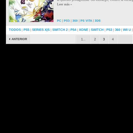
Leer más »
|
|
|
|
PC
PS3
360
PS VITA
3DS
TODOS
|
PS5
|
SERIES X|S
|
SWITCH 2
|
PS4
|
XONE
|
SWITCH
|
PS3
|
360
|
WII U
ANTERIOR
1...
2
3
4
.