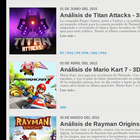
01 DE JUNIO DEL 2015
Análisis de Titan Attacks - 
La compañía Puppy Games, junto a Carbon y su publish
un pequeño tributo para la consola portable de Nintendo
adaptando y reviviendo el clásico Space Invaders de 19
apta para todo público. Siendo el último comandante so
Leer más »
|
|
|
|
PC
PS3
PS VITA
3DS
PS4
02 DE ABRIL DEL 2012
Análisis de Mario Kart 7 - 3
Mario Kart, una saga por excelencia de Nintendo. Con c
espaldas, y con el peso de haber desembarcado en toda
de la compañía nipona, hoy en día vuelve a hacer su de
cuatro años desde su última aparición. Mario Kart 7 es l
Leer más »
3DS
30 DE MARZO DEL 2012
Análisis de Rayman Origins
Un personaje viejo y querido, renace con un nuevo jueg
Jaguar, la franquicia de Rayman fue perdiendo fuerza c
de los juegos, que no superaron a los primeros, amena
al querido protagonista. Sin embargo, Ubisoft se encargó