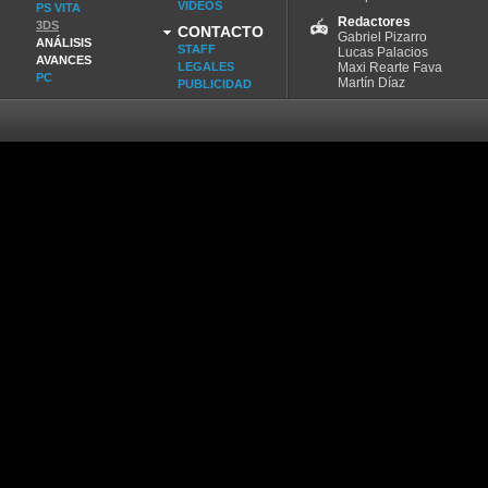
VIDEOS
PS VITA
Redactores
3DS
CONTACTO
Gabriel Pizarro
ANÁLISIS
STAFF
Lucas Palacios
AVANCES
LEGALES
Maxi Rearte Fava
PC
Martín Díaz
PUBLICIDAD