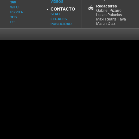
VIDEOS
360
Redactores
WII U
CONTACTO
Gabriel Pizarro
PS VITA
STAFF
Lucas Palacios
3DS
LEGALES
Maxi Rearte Fava
PC
Martín Díaz
PUBLICIDAD