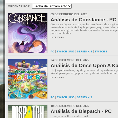
ORDENAR POR
09 DE FEBRERO DEL 2026
Análisis de Constance - PC
Constance deja en claro que, incluso dentro de un géne
metroidvania, todavía hay lugar para juegos con ident
imponerse ni gritar más fuerte que nadie. Se sostiene po
por cómo lo dice.
Leer más »
|
|
|
|
PC
SWITCH
PS5
SERIES X|S
SWITCH 2
24 DE DICIEMBRE DEL 2025
Análisis de Once Upon A Ka
Un juego llevadero, rápido y entretenido que destaca po
visual, pero que exige precisión y dominio de los contr
Leer más »
|
|
|
PC
SWITCH
PS5
SERIES X|S
10 DE DICIEMBRE DEL 2025
Análisis de Dispatch - PC
[Everyone will remember this]