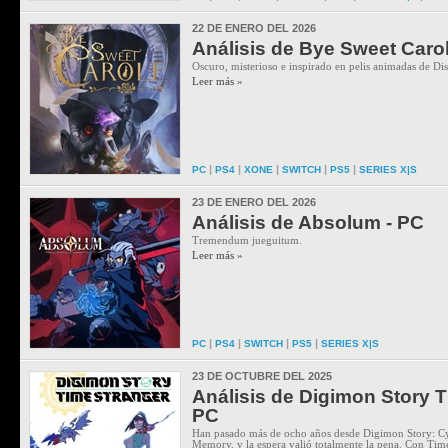
22 DE ENERO DEL 2026
Análisis de Bye Sweet Carol
Oscuro, misterioso e inspirado en pelis animadas de Di
Leer más »
|
|
|
|
|
PC
PS4
XONE
SWITCH
PS5
SERIES X|S
23 DE ENERO DEL 2026
Análisis de Absolum - PC
Tremendum jueguitum.
Leer más »
|
|
|
|
PC
PS4
SWITCH
PS5
SERIES X|S
23 DE OCTUBRE DEL 2025
Análisis de Digimon Story T
PC
Han pasado más de ocho años desde Digimon Story: Cy
Memory, y la espera valió totalmente la pena. Con Time