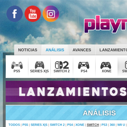
NOTICIAS
ANÁLISIS
AVANCES
LANZAMIENT
PS5
SERIES X|S
SWITCH 2
PS4
XONE
SW
ANÁLISIS
TODOS
|
PS5
|
SERIES X|S
|
SWITCH 2
|
PS4
|
XONE
|
SWITCH
|
PS3
|
360
|
WII U