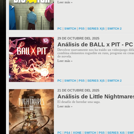
Leer más »
|
|
|
|
PC
SWITCH
PS5
SERIES X|S
SWITCH 2
29 DE OCTUBRE DEL 2025
Análisis de BALL x PIT - PC
Devolver nuevamente nos ha traído un videojuego difí
combina elementos roguelite en runs, progreso en creac
de novela.
Leer más »
|
|
|
|
PC
SWITCH
PS5
SERIES X|S
SWITCH 2
21 DE OCTUBRE DEL 2025
Análisis de Little Nightmares
El desafío de heredar una saga.
Leer más »
|
|
|
|
|
|
PC
PS4
XONE
SWITCH
PS5
SERIES X|S
SWI