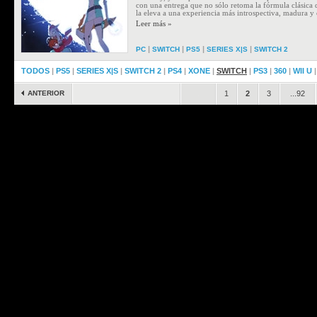
con una entrega que no sólo retoma la fórmula clásica 
la eleva a una experiencia más introspectiva, madura y
Leer más »
|
|
|
|
PC
SWITCH
PS5
SERIES X|S
SWITCH 2
TODOS
|
PS5
|
SERIES X|S
|
SWITCH 2
|
PS4
|
XONE
|
SWITCH
|
PS3
|
360
|
WII U
ANTERIOR
.
1
2
3
...92