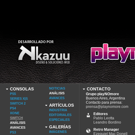
CONSOLAS
NOTICIAS
CONTACTO
ANÁLISIS
PS5
Grupo playNOmore
AVANCES
Buenos Aires, Argentina
SERIES X|S
Contacto para prensa:
SWITCH 2
ARTÍCULOS
prensa@playnomore.com
PS4
INDUSTRIA
XONE
Editores
EDITORIALES
SWITCH
Pablo Leotta
ESPECIALES
Leandro Bordino
ANÁLISIS
GALERÍAS
AVANCES
Retro Manager
IMÁGENES
PS3
Ezequiel Mac Donell