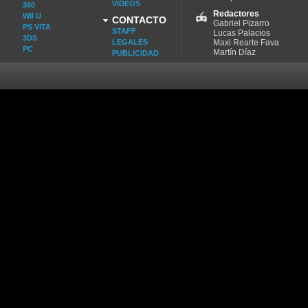
VIDEOS
360
Redactores
WII U
CONTACTO
Gabriel Pizarro
PS VITA
STAFF
Lucas Palacios
3DS
LEGALES
Maxi Rearte Fava
PC
Martín Díaz
PUBLICIDAD