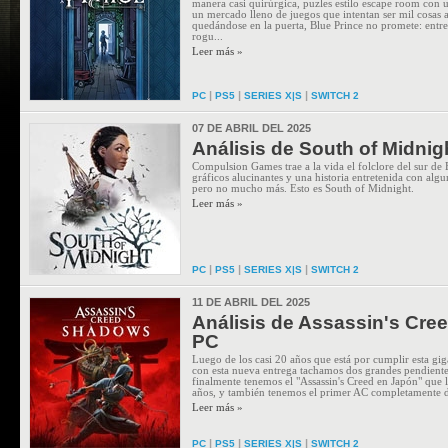
manera casi quirúrgica, puzles estilo escape room con u
un mercado lleno de juegos que intentan ser mil cosas 
quedándose en la puerta, Blue Prince no promete: entr
rogu...
Leer más »
|
|
|
PC
PS5
SERIES X|S
SWITCH 2
07 DE ABRIL DEL 2025
Análisis de South of Midnig
Compulsion Games trae a la vida el folclore del sur de
gráficos alucinantes y una historia entretenida con algu
pero no mucho más. Esto es South of Midnight.
Leer más »
|
|
|
PC
PS5
SERIES X|S
SWITCH 2
11 DE ABRIL DEL 2025
Análisis de Assassin's Cre
PC
Luego de los casi 20 años que está por cumplir esta giga
con esta nueva entrega tachamos dos grandes pendiente
finalmente tenemos el "Assassin's Creed en Japón" que 
años, y también tenemos el primer AC completamente d
Leer más »
|
|
|
PC
PS5
SERIES X|S
SWITCH 2