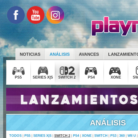
NOTICIAS
ANÁLISIS
AVANCES
LANZAMIENT
PS5
SERIES X|S
SWITCH 2
PS4
XONE
SW
ANÁLISIS
TODOS
|
PS5
|
SERIES X|S
|
SWITCH 2
|
PS4
|
XONE
|
SWITCH
|
PS3
|
360
|
WII U