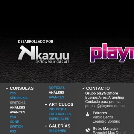
CONSOLAS
NOTICIAS
CONTACTO
ANÁLISIS
PS5
Grupo playNOmore
AVANCES
Buenos Aires, Argentina
SERIES X|S
Contacto para prensa:
SWITCH 2
ARTÍCULOS
prensa@playnomore.com
ANÁLISIS
INDUSTRIA
AVANCES
Editores
EDITORIALES
PS4
Pablo Leotta
ESPECIALES
Leandro Bordino
XONE
GALERÍAS
SWITCH
Retro Manager
IMÁGENES
PS3
Ezequiel Mac Donell