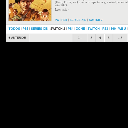
(Halo, Forza, etc) que la rompe toda y, a nivel personal
año 2024.
Leer más »
|
|
|
PC
PS5
SERIES X|S
SWITCH 2
TODOS
|
PS5
|
SERIES X|S
|
SWITCH 2
|
PS4
|
XONE
|
SWITCH
|
PS3
|
360
|
WII U
ANTERIOR
1...
3
4
5
...8