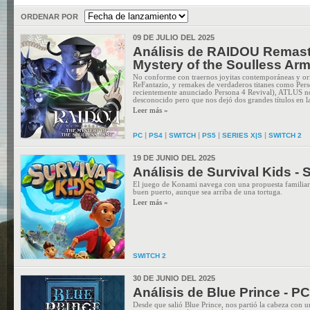
ORDENAR POR
09 DE JULIO DEL 2025
Análisis de RAIDOU Remast
Mystery of the Soulless Arm
No conforme con traernos joyitas contemporáneas y or
ReFantazio, y remakes de verdaderos titanes como Pe
recientemente anunciado Persona 4 Revival), ATLUS no
desconocido pero que nos dejó dos grandes títulos en l
Leer más »
|
|
|
|
|
PC
PS4
SWITCH
PS5
SERIES X|S
SWITCH 2
19 DE JUNIO DEL 2025
Análisis de Survival Kids -
El juego de Konami navega con una propuesta familiar 
buen puerto, aunque sea arriba de una tortuga.
Leer más »
SWITCH 2
30 DE JUNIO DEL 2025
Análisis de Blue Prince - PC
Desde que salió Blue Prince, nos partió la cabeza con 