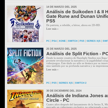
14 DE MARZO DEL 2025
Análisis de Suikoden I & II
Gate Rune and Dunan Unific
PS5
De patriota, a rebelde, a héroe, ahora en 2D-HD.
Leer más »
|
|
|
|
|
|
PC
PS4
XONE
SWITCH
PS5
SERIES X|S
SWI
25 DE MARZO DEL 2025
Análisis de Split Fiction - P
Desde la mente creativa de Hazelight Studios nos llega 
promete revolucionar la narrativa y la jugabilidad coope
videojuegos. Este título no sólo se destaca por su inn
sino también por su profunda narrativa y su impresionan
Leer más »
|
|
|
PC
PS5
SERIES X|S
SWITCH 2
30 DE DICIEMBRE DEL 2024
Análisis de Indiana Jones a
Circle - PC
Cuatro años después del lanzamiento de la Series X, Mic
mercado un videojuego exclusivo no relacionado a sus