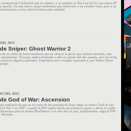
 creadores de Uncharted está en camino, y su nombre es The Last of Us, una nueva IP
 y mucho. En este nuevo juego tendremos que sobrevivir a un extraño virus, pero a su
frentarnos a otros sobrevivientes para subsistir.
 DEL 2013
de Sniper: Ghost Warrior 2
e de un título de francotiradores que no obtuvo la gloria que hubiera deseado, está
 lanzamiento. El juego estaba destinado a salir en agosto del año pasado, pero su fecha
a mejorar algunos apartados. Esperamos que consigan superarse y que Sniper Ghost
 juego...
RO DEL 2013
de God of War: Ascension
endo tradición de que en el ocaso de las consolas de Sony salga un nuevo God of war:
 of War 2 en 2007, cuando la PS3 estaba dando sus primeros pasos, y ahora se repite
Ascension para la misma PlayStation 3 en este año en que, posiblemente, salga la PS4
 Diciemb...