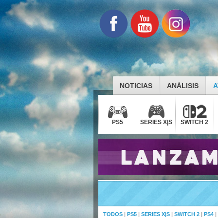
NOTICIAS
ANÁLISIS
A
PS5
SERIES X|S
SWITCH 2
TODOS
|
PS5
|
SERIES X|S
|
SWITCH 2
|
PS4
|