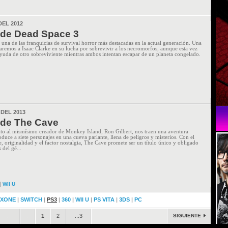
DEL 2012
de Dead Space 3
 una de las franquicias de survival horror más destacadas en la actual generación. Una
aremos a Isaac Clarke en su lucha por sobrevivir a los necromorfos, aunque esta vez
ayuda de otro sobreviviente mientras ambos intentan escapar de un planeta congelado.
 DEL 2013
de The Cave
to al mismísimo creador de Monkey Island, Ron Gilbert, nos traen una aventura
oduce a siete personajes en una cueva parlante, llena de peligros y misterios. Con el
, originalidad y el factor nostalgia, The Cave promete ser un título único y obligado
 del gé...
|
WII U
XONE
|
SWITCH
|
PS3
|
360
|
WII U
|
PS VITA
|
3DS
|
PC
.
.
1
2
...3
SIGUIENTE