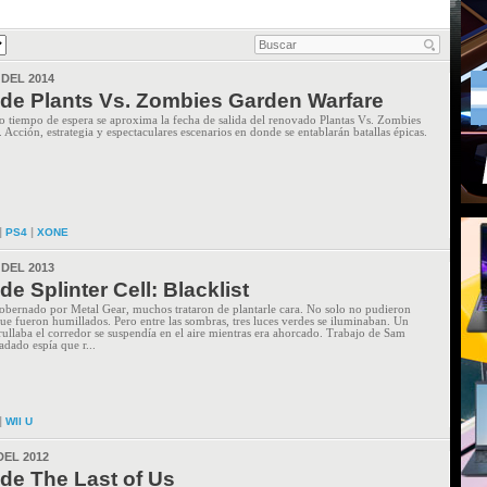
 DEL 2014
de Plants Vs. Zombies Garden Warfare
tiempo de espera se aproxima la fecha de salida del renovado Plantas Vs. Zombies
Acción, estrategia y espectaculares escenarios en donde se entablarán batallas épicas.
|
|
PS4
XONE
 DEL 2013
e Splinter Cell: Blacklist
ernado por Metal Gear, muchos trataron de plantarle cara. No solo no pudieron
que fueron humillados. Pero entre las sombras, tres luces verdes se iluminaban. Un
rullaba el corredor se suspendía en el aire mientras era ahorcado. Trabajo de Sam
adado espía que r...
|
WII U
DEL 2012
de The Last of Us