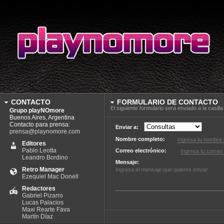
CONTACTO
FORMULARIO DE CONTACTO
El siguiente formulario será enviado a la casil
Grupo playNOmore
Buenos Aires, Argentina
Contacto para prensa:
Enviar a:
prensa@playnomore.com
Nombre completo:
Editores
Pablo Leotta
Correo electrónico:
Leandro Bordino
Mensaje:
Retro Manager
Ezequiel Mac Donell
Redactores
Gabriel Pizarro
Lucas Palacios
Maxi Rearte Fava
Martín Díaz