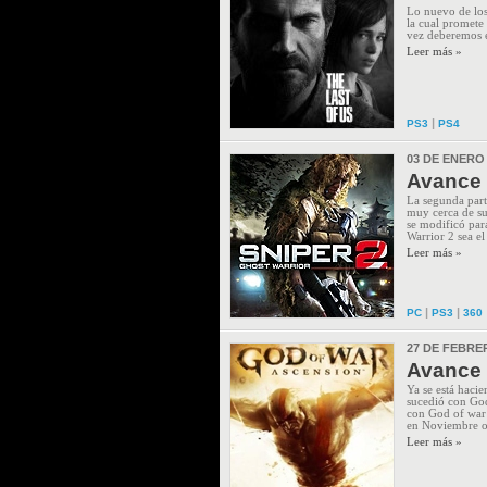
Lo nuevo de los
la cual promete
vez deberemos en
Leer más »
|
PS3
PS4
03 DE ENERO
Avance 
La segunda part
muy cerca de su
se modificó par
Warrior 2 sea el
Leer más »
|
|
PC
PS3
360
27 DE FEBRE
Avance 
Ya se está haci
sucedió con God
con God of war 
en Noviembre o
Leer más »