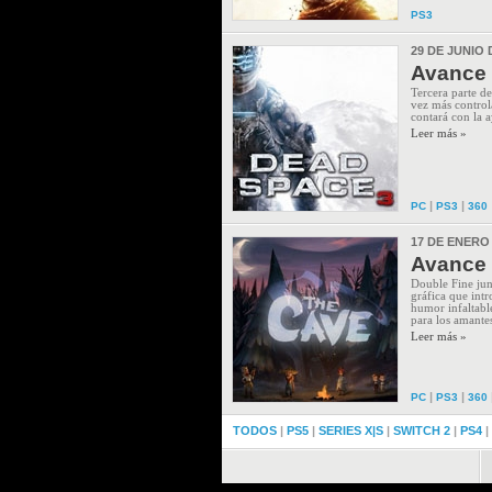
PS3
29 DE JUNIO 
Avance 
Tercera parte de
vez más control
contará con la 
Leer más »
|
|
PC
PS3
360
17 DE ENERO
Avance 
Double Fine jun
gráfica que intr
humor infaltable
para los amantes
Leer más »
|
|
PC
PS3
360
TODOS
|
PS5
|
SERIES X|S
|
SWITCH 2
|
PS4
|