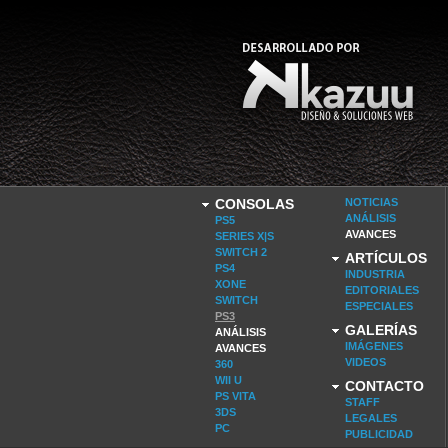
CONSOLAS
NOTICIAS
ANÁLISIS
PS5
AVANCES
SERIES X|S
SWITCH 2
ARTÍCULOS
PS4
INDUSTRIA
XONE
EDITORIALES
SWITCH
ESPECIALES
PS3
GALERÍAS
ANÁLISIS
IMÁGENES
AVANCES
VIDEOS
360
WII U
CONTACTO
PS VITA
STAFF
3DS
LEGALES
PC
PUBLICIDAD