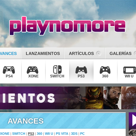
VANCES
LANZAMIENTOS
ARTÍCULOS
GALERÍAS
PS4
XONE
SWITCH
PS3
360
WII U
AVANCES
XONE
|
SWITCH
|
PS3
|
360
|
WII U
|
PS VITA
|
3DS
|
PC