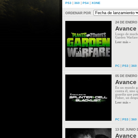
|
|
|
PS3
360
PS4
XONE
ORDENAR POR
24 DE ENERO
Avance 
Luego de mucho 
Garden Warfare. 
Leer más »
|
|
PC
PS3
360
05 DE ENERO
Avance d
En un mundo gob
contra él, sino 
guardia que pat
Fisher, un despi
Leer más »
|
|
PC
PS3
360
13 DE JUNIO 
Avance 