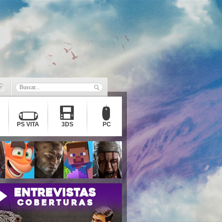
PS VITA
3DS
PC