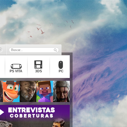
PS VITA
3DS
PC