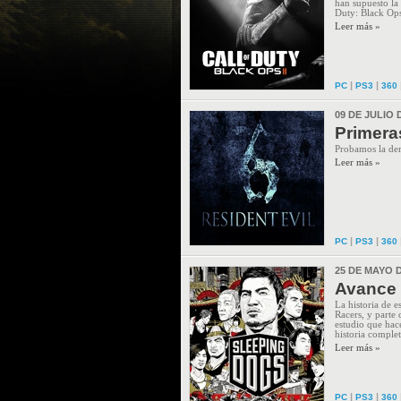
han supuesto la
Duty: Black Ops 
Leer más »
|
|
PC
PS3
360
09 DE JULIO 
Primera
Probamos la de
Leer más »
|
|
PC
PS3
360
25 DE MAYO D
Avance 
La historia de 
Racers, y parte 
estudio que hac
historia complet
Leer más »
|
|
PC
PS3
360