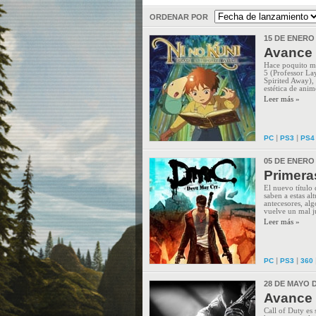
ORDENAR POR
15 DE ENERO
Avance 
Hace poquito ma
5 (Professor La
Spirited Away),
estética de anim
Leer más »
|
|
PC
PS3
PS4
05 DE ENERO
Primera
El nuevo título
saben a estas al
antecesores, alg
vuelve un mal j
Leer más »
|
|
PC
PS3
360
28 DE MAYO D
Avance 
Call of Duty es 