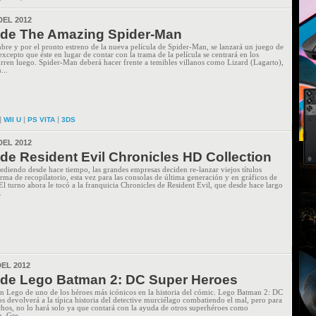
DEL 2012
de The Amazing Spider-Man
re y por el pronto estreno de la nueva película de Spider-Man, se lanzará un juego de
excepto que éste en lugar de contar con la trama de la película se centrará en los
rren luego. Spider-Man deberá hacer frente a temibles villanos como Lizard (Lagarto),
...
|
|
|
WII U
PS VITA
3DS
DEL 2012
de Resident Evil Chronicles HD Collection
diendo desde hace tiempo, las grandes empresas deciden re-lanzar viejos títulos
ma de recopilatorio, esta vez para las consolas de última generación y en gráficos de
 El turno ahora le tocó a la franquicia Chronicles de Resident Evil, que desde hace largo
.
EL 2012
de Lego Batman 2: DC Super Heroes
ón Lego de uno de los héroes más icónicos en la historia del cómic. Lego Batman 2: DC
s devolverá a la típica historia del detective murciélago combatiendo el mal, pero para
hos, no lo hará solo ya que contará con la ayuda de otros superhéroes como
, Gre...