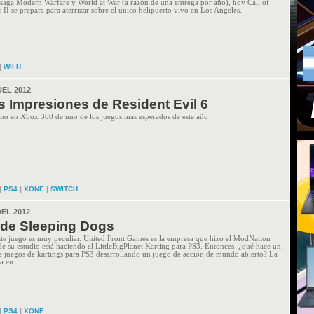
 saga Modern Warfare y World at War (a razón de una entrega por año), hoy Call of
II se prepara para aterrizar sobre el único helipuerto vivo en Los Angeles.
|
WII U
DEL 2012
s Impresiones de Resident Evil 6
mo en Xbox 360 de uno de los juegos más esperados de este año
|
|
|
PS4
XONE
SWITCH
EL 2012
de Sleeping Dogs
este juego es muy peculiar. United Front Games es la empresa que hizo el ModNation
de su estudio está haciendo el LittleBigPlanet Karting para PS3. Entonces, ¿qué hace un
e juegos de kartings para PS3 desarrollando un juego de acción de mundo abierto? La
a en...
|
|
PS4
XONE