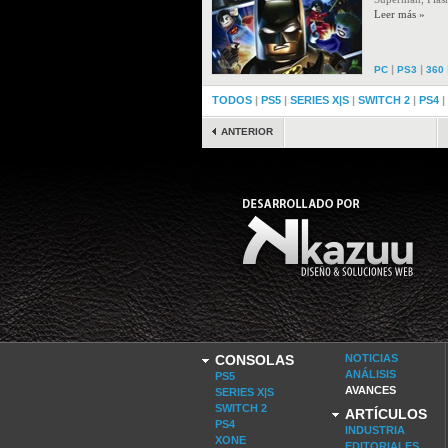
Leer más »
|
|
PC
PS3
360
TODOS
|
PS5
|
SERIES X|S
|
SWITCH 2
|
PS4
|
ANTERIOR
CONSOLAS
NOTICIAS
ANÁLISIS
PS5
AVANCES
SERIES X|S
SWITCH 2
ARTÍCULOS
PS4
INDUSTRIA
XONE
EDITORIALES