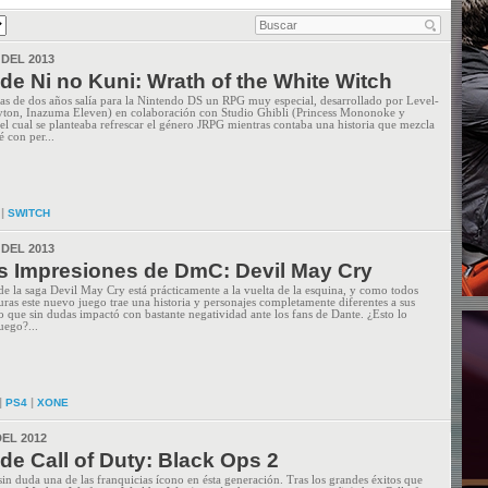
 DEL 2013
de Ni no Kuni: Wrath of the White Witch
s de dos años salía para la Nintendo DS un RPG muy especial, desarrollado por Level-
yton, Inazuma Eleven) en colaboración con Studio Ghibli (Princess Mononoke y
 el cual se planteaba refrescar el género JRPG mientras contaba una historia que mezcla
é con per...
|
SWITCH
 DEL 2013
s Impresiones de DmC: Devil May Cry
 de la saga Devil May Cry está prácticamente a la vuelta de la esquina, y como todos
turas este nuevo juego trae una historia y personajes completamente diferentes a sus
o que sin dudas impactó con bastante negatividad ante los fans de Dante. ¿Esto lo
uego?...
|
|
PS4
XONE
EL 2012
de Call of Duty: Black Ops 2
sin duda una de las franquicias ícono en ésta generación. Tras los grandes éxitos que