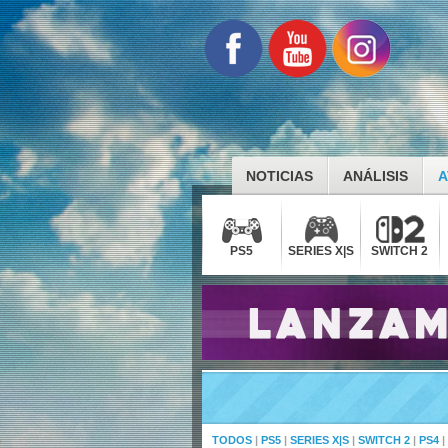
NOTICIAS
ANÁLISIS
A
PS5
SERIES X|S
SWITCH 2
TODOS
|
PS5
|
SERIES X|S
|
SWITCH 2
|
PS4
|