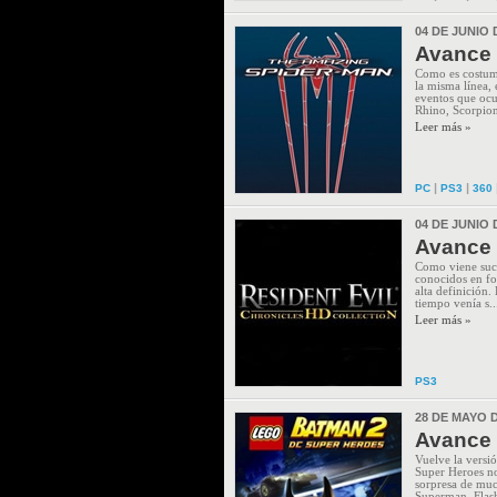
04 DE JUNIO 
Avance 
Como es costumb
la misma línea, 
eventos que ocu
Rhino, Scorpion
Leer más »
|
|
PC
PS3
360
04 DE JUNIO 
Avance 
Como viene suce
conocidos en for
alta definición.
tiempo venía s..
Leer más »
PS3
28 DE MAYO D
Avance 
Vuelve la versi
Super Heroes no
sorpresa de muc
Superman, Flash