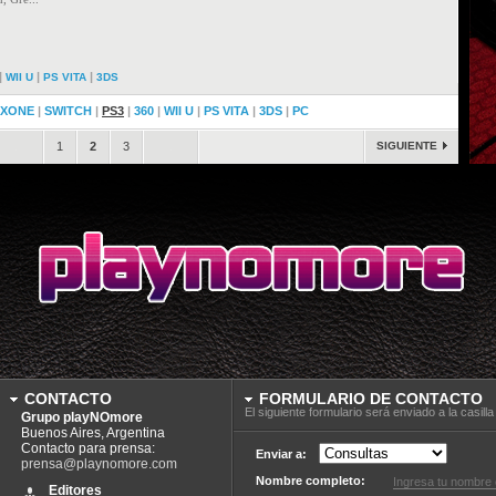
|
|
|
WII U
PS VITA
3DS
XONE
|
SWITCH
|
PS3
|
360
|
WII U
|
PS VITA
|
3DS
|
PC
.
1
2
3
.
SIGUIENTE
CONTACTO
FORMULARIO DE CONTACTO
El siguiente formulario será enviado a la casil
Grupo playNOmore
Buenos Aires, Argentina
Contacto para prensa:
Enviar a:
prensa@playnomore.com
Nombre completo:
Editores