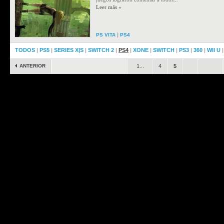
Leer más »
|
PS VITA
PS4
TODOS
|
PS5
|
SERIES X|S
|
SWITCH 2
|
PS4
|
XONE
|
SWITCH
|
PS3
|
360
|
WII U
ANTERIOR
1...
4
5
.
.