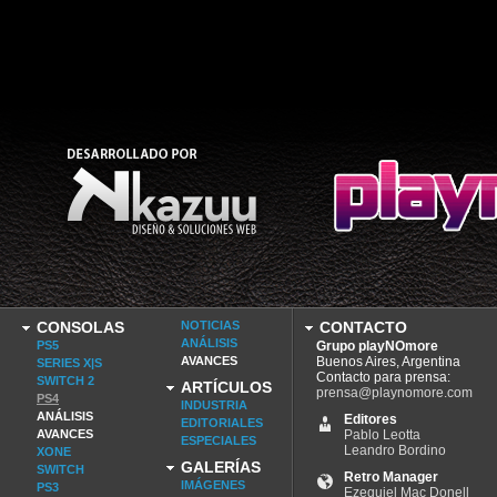
CONSOLAS
NOTICIAS
CONTACTO
ANÁLISIS
PS5
Grupo playNOmore
AVANCES
Buenos Aires, Argentina
SERIES X|S
Contacto para prensa:
SWITCH 2
ARTÍCULOS
prensa@playnomore.com
PS4
INDUSTRIA
ANÁLISIS
Editores
EDITORIALES
AVANCES
Pablo Leotta
ESPECIALES
Leandro Bordino
XONE
GALERÍAS
SWITCH
Retro Manager
IMÁGENES
PS3
Ezequiel Mac Donell