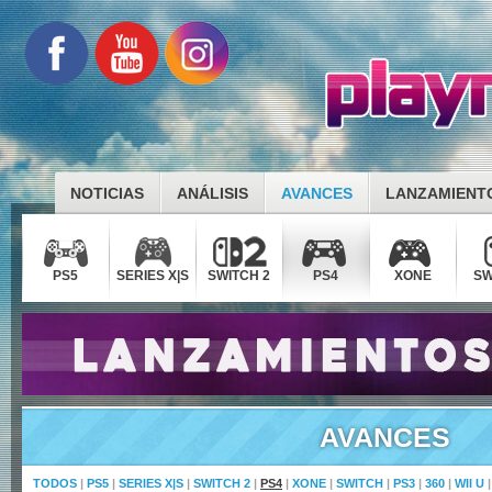
NOTICIAS
ANÁLISIS
AVANCES
LANZAMIENT
PS5
SERIES X|S
SWITCH 2
PS4
XONE
SW
AVANCES
TODOS
|
PS5
|
SERIES X|S
|
SWITCH 2
|
PS4
|
XONE
|
SWITCH
|
PS3
|
360
|
WII U