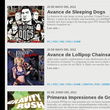
25 DE MAYO DEL 2012
Avance de Sleeping Dogs
La historia de este juego es muy peculiar. United Fro
Racers, y parte de su estudio está haciendo el LittleBi
estudio que hace juegos de kartings para PS3 desarrol
historia completa en...
Leer más »
|
|
|
|
PC
PS3
360
PS4
XONE
25 DE MAYO DEL 2012
Avance de Lollipop Chains
¿Qué pasa cuando combinamos a una adolescente de sec
de muertos vivientes? La respuesta es este nuevo títul
violencia y acción de un Hack 'n Slash con mucho fan s
Leer más »
|
|
|
|
|
|
|
PC
PS3
360
PS4
XONE
SWITCH
PS5
SERIE
01 DE JUNIO DEL 2012
Primeras Impresiones de Gr
La consola PSVita no está pasando por un buen moment
mercado, su catálogo se ve extremadamente reducido, c
realizados por las empresas rápidamente para acompaña
juegos lograron contentar a todos...