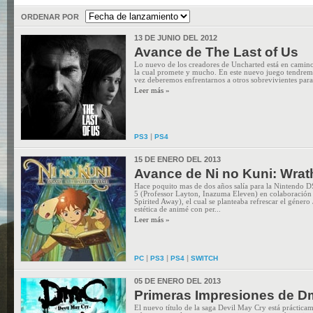
ORDENAR POR
13 DE JUNIO DEL 2012
Avance de The Last of Us
Lo nuevo de los creadores de Uncharted está en camino
la cual promete y mucho. En este nuevo juego tendremo
vez deberemos enfrentarnos a otros sobrevivientes para 
Leer más »
|
PS3
PS4
15 DE ENERO DEL 2013
Avance de Ni no Kuni: Wrath
Hace poquito mas de dos años salía para la Nintendo D
5 (Professor Layton, Inazuma Eleven) en colaboración
Spirited Away), el cual se planteaba refrescar el géner
estética de animé con per...
Leer más »
|
|
|
PC
PS3
PS4
SWITCH
05 DE ENERO DEL 2013
Primeras Impresiones de D
El nuevo título de la saga Devil May Cry está prácticam