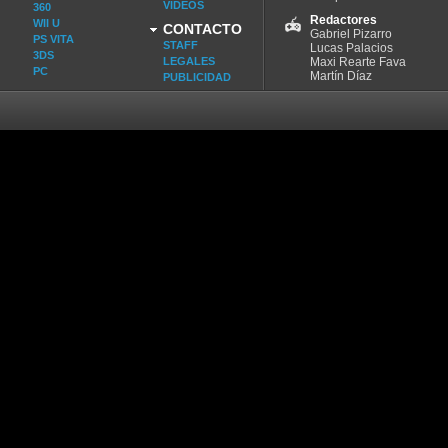
VIDEOS
360
Redactores
WII U
CONTACTO
Gabriel Pizarro
PS VITA
STAFF
Lucas Palacios
3DS
LEGALES
Maxi Rearte Fava
PC
Martín Díaz
PUBLICIDAD