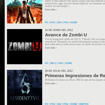
saben a estas alturas este nuevo juego trae una historia
antecesores, algo que sin dudas impactó con bastante ne
vuelve un mal juego?...
Leer más »
|
|
|
|
PC
PS3
360
PS4
XONE
16 DE JUNIO DEL 2012
Avance de Zombi U
Con la inminente salida de Wii U, Ubisoft creó un jue
consola de Nintendo no tendrá únicamente juegos cas
será nada más ni nada menos que un título de acción c
Leer más »
|
|
|
PC
WII U
PS4
XONE
09 DE JULIO DEL 2012
Primeras Impresiones de Re
Probamos la demo en Xbox 360 de uno de los juegos m
Leer más »
|
|
|
|
|
PC
PS3
360
PS4
XONE
SWITCH