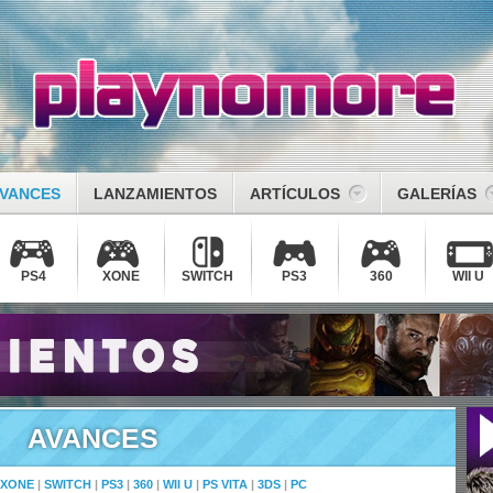
VANCES
LANZAMIENTOS
ARTÍCULOS
GALERÍAS
PS4
XONE
SWITCH
PS3
360
WII U
AVANCES
XONE
|
SWITCH
|
PS3
|
360
|
WII U
|
PS VITA
|
3DS
|
PC