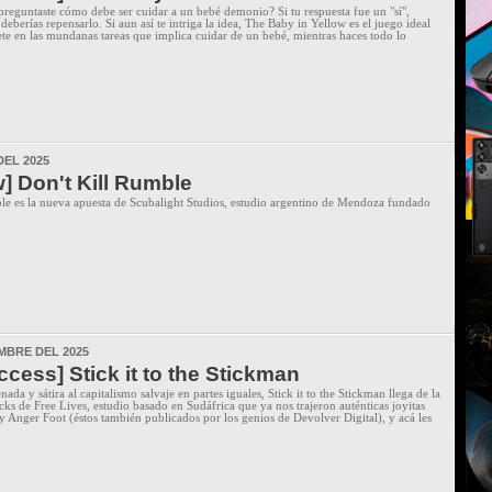
preguntaste cómo debe ser cuidar a un bebé demonio? Si tu respuesta fue un "sí",
deberías repensarlo. Si aun así te intriga la idea, The Baby in Yellow es el juego ideal
ete en las mundanas tareas que implica cuidar de un bebé, mientras haces todo lo
DEL 2025
] Don't Kill Rumble
le es la nueva apuesta de Scubalight Studios, estudio argentino de Mendoza fundado
EMBRE DEL 2025
ccess] Stick it to the Stickman
ada y sátira al capitalismo salvaje en partes iguales, Stick it to the Stickman llega de la
ks de Free Lives, estudio basado en Sudáfrica que ya nos trajeron auténticas joyitas
 Anger Foot (éstos también publicados por los genios de Devolver Digital), y acá les