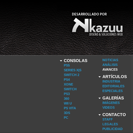
CONSOLAS
NOTICIAS
ANÁLISIS
PS5
AVANCES
SERIES X|S
SWITCH 2
ARTÍCULOS
PS4
INDUSTRIA
XONE
EDITORIALES
SWITCH
ESPECIALES
PS3
GALERÍAS
360
IMÁGENES
WII U
VIDEOS
PS VITA
3DS
CONTACTO
PC
STAFF
LEGALES
PUBLICIDAD