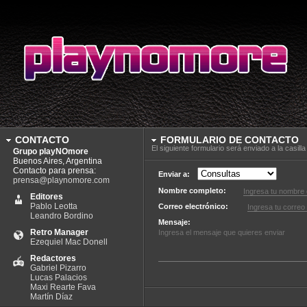
CONTACTO
FORMULARIO DE CONTACTO
El siguiente formulario será enviado a la casil
Grupo playNOmore
Buenos Aires, Argentina
Contacto para prensa:
Enviar a:
prensa@playnomore.com
Nombre completo:
Editores
Pablo Leotta
Correo electrónico:
Leandro Bordino
Mensaje:
Retro Manager
Ezequiel Mac Donell
Redactores
Gabriel Pizarro
Lucas Palacios
Maxi Rearte Fava
Martín Díaz