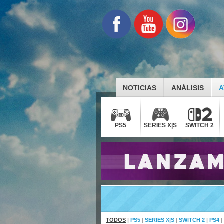
NOTICIAS
ANÁLISIS
A
PS5
SERIES X|S
SWITCH 2
TODOS
|
PS5
|
SERIES X|S
|
SWITCH 2
|
PS4
|