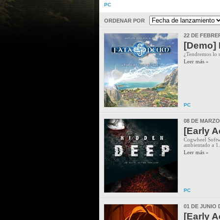
PC
ORDENAR POR
22 DE FEBRE
[Demo]
¿Tendremos lo n
Leer más »
PC
08 DE MARZO
[Early 
Cogwheel Softwa
ambientado a 1.
Leer más »
PC
01 DE JUNIO 
[Early 