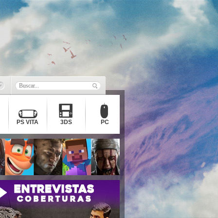
PS VITA
3DS
PC