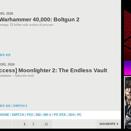
DEL 2026
Warhammer 40,000: Boltgun 2
tege. El bólter solo acelera el proceso.
IES X|S
 DEL 2026
Access] Moonlighter 2: The Endless Vault
italismo = Adicción total.
|
IES X|S
SWITCH 2
XONE
|
SWITCH
|
PS3
|
360
|
WII U
|
PS VITA
|
3DS
|
PC
.
.
1
2
...11
SIGUIENTE