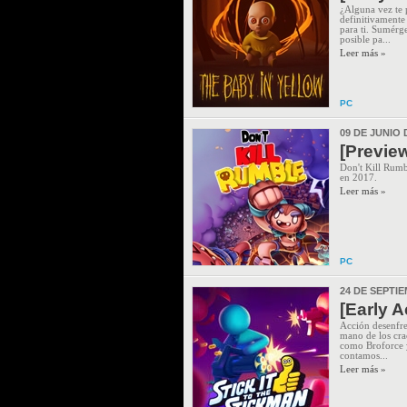
¿Alguna vez te 
definitivamente 
para ti. Sumérg
posible pa...
Leer más »
PC
09 DE JUNIO 
[Preview
Don't Kill Rumb
en 2017.
Leer más »
PC
24 DE SEPTI
[Early A
Acción desenfren
mano de los crac
como Broforce y
contamos...
Leer más »