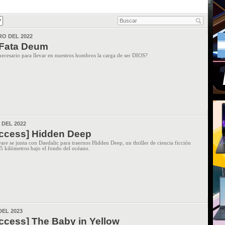
RO DEL 2022
 Fata Deum
ecesario para llevar en nuestros hombros la carga de ser DIOS?
 DEL 2022
Access] Hidden Deep
re se junta con Daedalic para traernos Hidden Deep, un thriller de ciencia ficción
5 kilómetros bajo el fondo del océano.
DEL 2023
Access] The Baby in Yellow