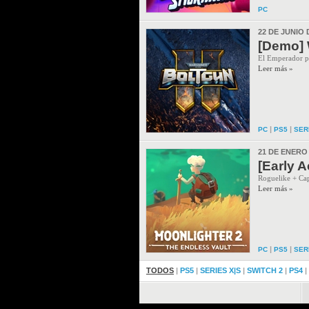
PC
22 DE JUNIO 
[Demo] 
El Emperador pro
Leer más »
|
|
PC
PS5
SER
21 DE ENERO
[Early 
Roguelike + Cap
Leer más »
|
|
PC
PS5
SER
TODOS
|
PS5
|
SERIES X|S
|
SWITCH 2
|
PS4
|