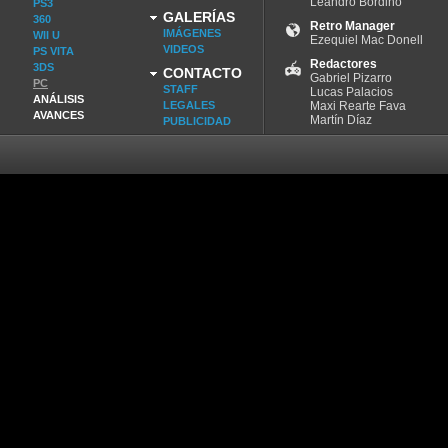
Leandro Bordino
PS3
GALERÍAS
360
Retro Manager
IMÁGENES
WII U
Ezequiel Mac Donell
VIDEOS
PS VITA
Redactores
3DS
CONTACTO
Gabriel Pizarro
PC
STAFF
Lucas Palacios
ANÁLISIS
LEGALES
Maxi Rearte Fava
AVANCES
Martín Díaz
PUBLICIDAD