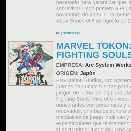
necesario para garantizar que l
sobreviva! Llegó primero a PC e
noviembre de 2025. Finalmente
Xbox Series el 6 de agosto de 
|
PC
SERIES X|S
MARVEL TOKON
FIGHTING SOUL
EMPRESA:
Arc System Work
ORIGEN:
Japón
PlayStation Studios, Arc Syste
Games han unido fuerzas para c
juegos de lucha por equipos: 
Fighting Souls! Vive el Univers
nunca antes con personajes y e
renovados, una banda sonora tr
mecánicas de juego intuitivas y 
espectaculares que te mantendrá
si es tu primer juego de lucha c