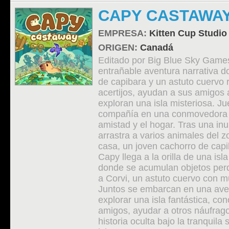
CAPY CASTAWA
EMPRESA:
Kitten Cup Studio
ORIGEN:
Canadá
Editado por Big Blue Sky Game
entrañable aventura narrativa 
de capibara y un astuto cuervo 
acertijos, ayudan a sus amigos 
exploran una isla misteriosa. Ju
compañía en una conmovedora h
amistad y el hogar. Tras una in
arrastra a varios animales del z
casa, un joven cachorro de cap
Capy llega a la orilla de una isl
donde se acumulan objetos perd
a Corvi, un astuto cuervo con m
Juntos se embarcan en una ave
explorar una isla fantástica, co
amigos, ayudar a otros náufrago
historia oculta bajo la tranquila 