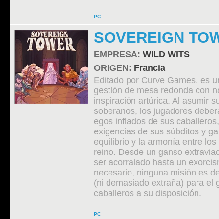
PC
SOVEREIGN TO
EMPRESA:
WILD WITS
ORIGEN:
Francia
Editado por Curve Games, es 
gestión de mesa redonda con na
inspiración artúrica. Al asumir s
soberanos, los jugadores deberá
egos inflados de sus caballeros
exigencias de sus súbditos y gar
equilibrio y la armonía entre los
reino. Desde un ganso extravia
ser acorralado hasta un exorci
necesario, ninguna misión es 
(ni demasiado extraña) para el 
caballeros a su disposición.
PC