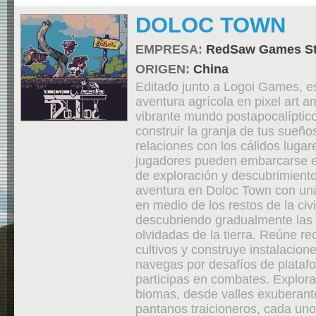
DOLOC TOWN
EMPRESA:
RedSaw Games St
ORIGEN:
China
Editado junto a Logoi Games, e
aventura agrícola en pixel art 
vibrante mundo postapocalíptic
construir la granja de tus sueños
relaciones con los cálidos lugar
jugadores pueden embarcarse en
de exploración y descubrimient
aventura en Doloc Town con una 
en medio de los restos de la civi
descubriendo gradualmente las 
olvidadas de la tierra. Reúne rec
cultivos y construye instalacion
navegas por desafíos de plataf
participas en combates. Explora
biomas, desde valles exuberant
pantanos traicioneros, cada uno