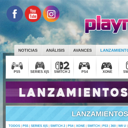
NOTICIAS
ANÁLISIS
AVANCES
LANZAMIENT
PS5
SERIES X|S
SWITCH 2
PS4
XONE
SW
LANZAMIENTO
TODOS
|
PS5
|
SERIES X|S
|
SWITCH 2
|
PS4
|
XONE
|
SWITCH
|
PS3
|
360
|
WII U