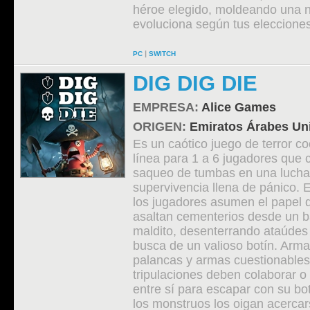
héroe elegido, moldeando una n
evoluciona según tus elecciones
|
PC
SWITCH
DIG DIG DIE
EMPRESA:
Alice Games
ORIGEN:
Emiratos Árabes Un
Es un caótico juego de terror c
línea para 1 a 6 jugadores que c
saqueo de tumbas en una lucha 
supervivencia llena de pánico. 
los jugadores asumen el papel d
asaltan cementerios desde un b
maldito, desenterrando ataúdes 
busca de un valioso botín. Arm
palancas y armas cuestionables,
tripulaciones deben colaborar o 
entre sí para escapar con su bo
los monstruos los oigan acercar