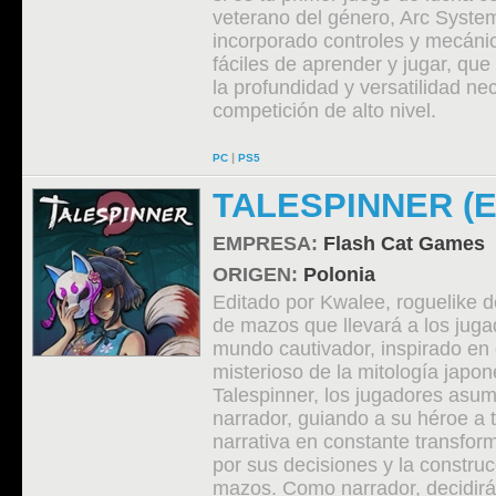
veterano del género, Arc Syst
incorporado controles y mecáni
fáciles de aprender y jugar, que
la profundidad y versatilidad ne
competición de alto nivel.
|
PC
PS5
TALESPINNER (
EMPRESA:
Flash Cat Games
ORIGEN:
Polonia
Editado por Kwalee, roguelike d
de mazos que llevará a los juga
mundo cautivador, inspirado en e
misterioso de la mitología japo
Talespinner, los jugadores asum
narrador, guiando a su héroe a 
narrativa en constante transfo
por sus decisiones y la constru
mazos. Como narrador, decidirás