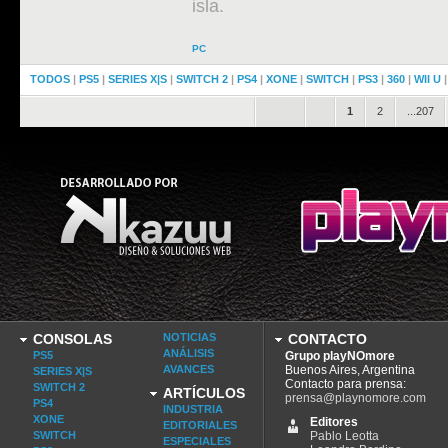
isla.
PC
TODOS
|
PS5
|
SERIES X|S
|
SWITCH 2
|
PS4
|
XONE
|
SWITCH
|
PS3
|
360
|
WII U
.
.
1
2
...207
CONSOLAS
NOTICIAS
CONTACTO
ANÁLISIS
PS5
Grupo playNOmore
AVANCES
Buenos Aires, Argentina
SERIES X|S
Contacto para prensa:
SWITCH 2
ARTÍCULOS
prensa@playnomore.com
PS4
INDUSTRIA
XONE
Editores
EDITORIALES
SWITCH
Pablo Leotta
ESPECIALES