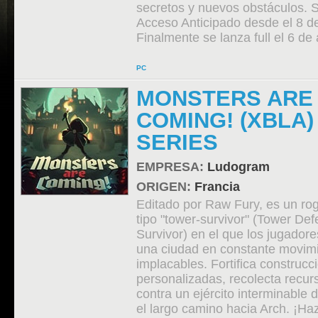
secretos y nuevos obstáculos. 
Acceso Anticipado desde el 8 d
Finalmente se lanza full el 6 de
PC
MONSTERS ARE
COMING! (XBLA)
SERIES
EMPRESA:
Ludogram
ORIGEN:
Francia
Editado por Raw Fury, es un rog
tipo "tower-survivor" (Tower De
Survivor) en el que los jugador
una ciudad en constante movim
implacables. Fortifica construcc
personalizadas, recolecta recu
contra un ejército interminable 
el largo camino hacia Arch. ¡Ha