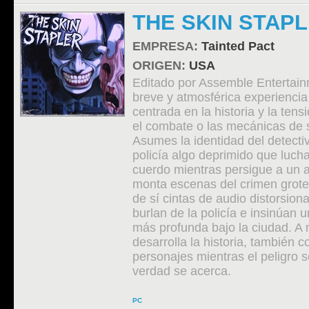
THE SKIN STAP
EMPRESA:
Tainted Pact
ORIGEN:
USA
Editado por Assemble Entertain
breve y atmosférica experiencia 
centrada en la historia y la ten
el combate o las mecánicas de 
Asumes la identidad del detectiv
policía algo deprimido que luc
cuerdo mientras persigue a un 
monta escenas del crimen grote
de sí cintas de audio distorsio
burlan de la policía e insinúan 
más profunda bajo la ciudad. A
desarrolla la historia, también c
personajes mientras el peligro s
verdad se acerca.
PC