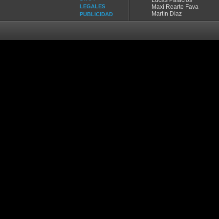
Lucas Palacios
LEGALES
Maxi Rearte Fava
Martín Díaz
PUBLICIDAD