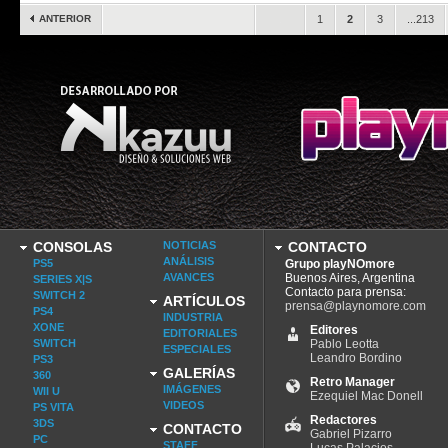
ANTERIOR
.
1
2
3
...213
CONSOLAS
NOTICIAS
CONTACTO
ANÁLISIS
PS5
Grupo playNOmore
AVANCES
Buenos Aires, Argentina
SERIES X|S
Contacto para prensa:
SWITCH 2
ARTÍCULOS
prensa@playnomore.com
PS4
INDUSTRIA
XONE
Editores
EDITORIALES
SWITCH
Pablo Leotta
ESPECIALES
Leandro Bordino
PS3
GALERÍAS
360
Retro Manager
IMÁGENES
WII U
Ezequiel Mac Donell
VIDEOS
PS VITA
Redactores
3DS
CONTACTO
Gabriel Pizarro
PC
STAFF