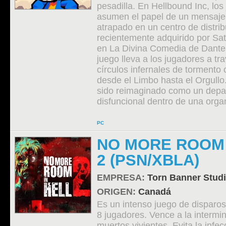
pesadilla. En Hellbound Inc, los
asumen el papel de un mensaje
atrapado en un centro de distri
recientemente adquirido por Sat
en La Divina Comedia de Dante A
juego lleva a los jugadores a tr
círculos infernales de tormento 
desde el Limbo hasta el Orgull
sido reimaginado como un dep
disfuncional dentro de una organ
PC
NO MORE ROOM 
2 (PSN/XBLA)
EMPRESA:
Torn Banner Stud
ORIGEN:
Canadá
Es un intenso juego de disparo
8 jugadores. Vence a la intermi
muertos vivientes. Evita la infe