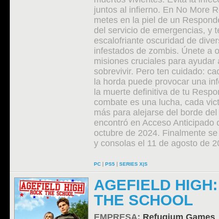
juntos al infierno. En No More R
metes en la piel de un Respond
del servicio de emergencias, y t
escalofriante oscuridad de dive
infestados de zombis. Únete a o
misiones cruciales para ayudar
sobrevivir. Pero ten cuidado: c
la horda puede provocar una inf
la muerte definitiva de tu Resp
combate es una lucha, cada vict
más para alejarse del borde del
encontró en Acceso Anticipado 
octubre de 2024. Finalmente se 
y consolas el 11 de agosto de 2
|
|
PC
PS5
SERIES X|S
AGEFIELD HIGH
THE SCHOOL
EMPRESA:
Refugium Games