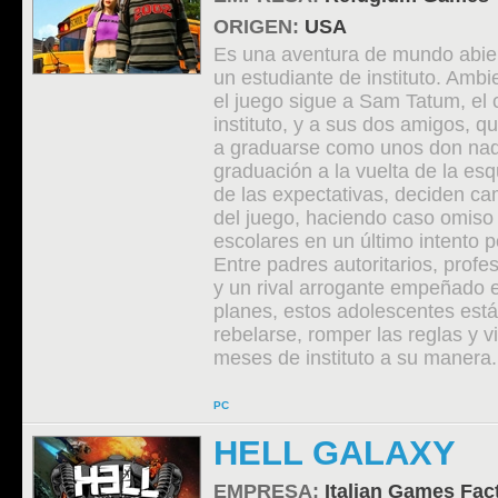
ORIGEN:
USA
Es una aventura de mundo abier
un estudiante de instituto. Amb
el juego sigue a Sam Tatum, el 
instituto, y a sus dos amigos, q
a graduarse como unos don nad
graduación a la vuelta de la esq
de las expectativas, deciden ca
del juego, haciendo caso omiso
escolares en un último intento p
Entre padres autoritarios, profe
y un rival arrogante empeñado e
planes, estos adolescentes está
rebelarse, romper las reglas y vi
meses de instituto a su manera.
PC
HELL GALAXY
EMPRESA:
Italian Games Fac