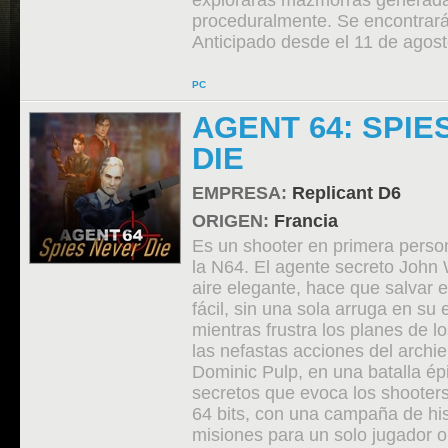
explorarás mazmorras generad
proceduralmente. Se encontrar
Anticipado desde el 11 de agos
PC
AGENT 64: SPIE
DIE
EMPRESA:
Replicant D6
ORIGEN:
Francia
Es un shooter en primera perso
la N64. El agente secreto John 
aire elegante, hace que salvar
fácil, sin una sola arruga en su
mientras frustra los planes de lo
las nefastas acciones del archi
Dominic Pulp, en una batalla ép
secretos que evoca los shooters
64 bits, con una campaña de his
misiones para un solo jugador o