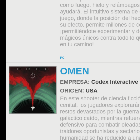
como fuego, hielo y relámpagos
ayudará. El intuitivo sistema de
juego, donde la posición del he
su efecto, permite millones de 
¡permitiéndote experimentar y 
mágicos únicos contra todo lo q
en tu camino!
PC
OMEN
EMPRESA:
Codex Interactive
ORIGEN:
USA
En este shooter de ciencia ficci
cenital, los jugadores explorará
restos devastados por la guerra
galáctico caído, mientras refuer
defensivo para combatir oleadas
traidores oportunistas y sectario
humanidad se ha reducido a un