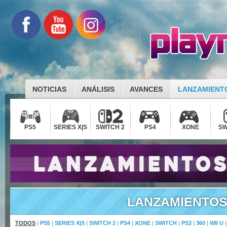
NOTICIAS
ANÁLISIS
AVANCES
LANZAMIENT
PS5
SERIES X|S
SWITCH 2
PS4
XONE
SW
LANZAMIENTO
TODOS
|
PS5
|
SERIES X|S
|
SWITCH 2
|
PS4
|
XONE
|
SWITCH
|
PS3
|
360
|
WII U