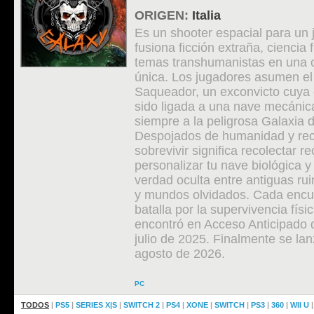
ORIGEN:
Italia
Es un shooter espacial para un
fusiona ficción extraña, ciencia 
temas transhumanistas en una 
única. Los jugadores asumen el
Saqueador, un exconvicto cuya 
sido ligada a una nave mecánica
siempre a la peligrosa Galaxia 
Despojados de humanidad y re
sobrevivir significa recolectar r
personalizar tu nave biológica y
verdad oculta entre antiguas ru
y mundos olvidados. Cada encu
batalla por la supervivencia físi
encontró en Acceso Anticipado 
julio de 2025. Finalmente se lanz
agosto de 2026.
PC
TODOS
|
PS5
|
SERIES X|S
|
SWITCH 2
|
PS4
|
XONE
|
SWITCH
|
PS3
|
360
|
WII U