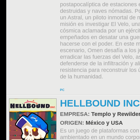
postapocalíptica de estaciones 
destruidas y naves nómadas. Pon
un Astral, un piloto inmortal de
misión es investigar El Velo, u
cósmica aclamada por un ejércit
empeñados en desatar una guerr
hacerse con el poder. En este 
escenario, Omen desafía a los 
erradicar las fuerzas del Velo, a
defenderse de la infiltración y al
resistencia para reconstruir los 
de la humanidad.
PC
HELLBOUND INC
EMPRESA:
Templo y Rewilde
ORIGEN:
México y USA
Es un juego de plataformas co
ambientado en un mundo corpor