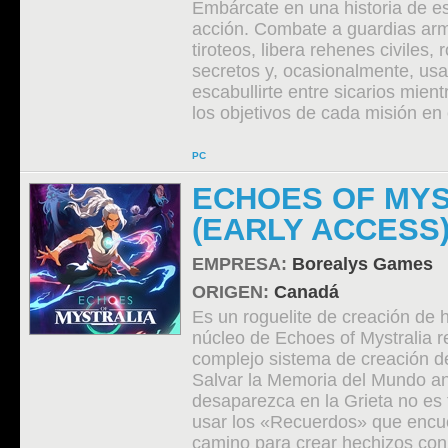
Embárcate en una historia de es
acción. Combate a guardias ar
tiroteos, libera rehenes civiles,
secretos y, ocasionalmente, usa
escabullirte entre sicarios mien
los objetivos de cada misión en 
PC
ECHOES OF MYS
(EARLY ACCESS
EMPRESA:
Borealys Games
ORIGEN:
Canadá
Es un roguelite de creación de 
núcleo de Echoes of Mystralia r
complejo sistema de creación d
Salvar la Memoria del Mundo a
desaparezca en la Grieta no es t
usar los «Recuerdos» que encue
camino para crear hechizos co