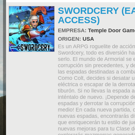
SWORDCERY (E
ACCESS)
EMPRESA:
Temple Door Gam
ORIGEN:
USA
Es un ARPG roguelite de acción
Swordcery, todo es diversión ha
serlo. El mundo de Armorial se 
corrupción sin precedentes, y 
las espadas destinadas a combat
Como Colt, decides si desatar 
eléctrica o escapar de la derrot
tiburón. Si no llevas la espada
inténtalo de nuevo. ¡Depende de 
espadas y derrotar la corrupción
medio! En cada nueva partida, 
nuevas espadas, encontrarás di
que enriquecerán tu estilo de ju
nuevas mejoras para tu Clase 